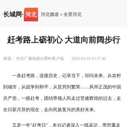
长城网
·
河北
河北频道
全景河北
>
赶考路上砺初心 大道向前阔步行
来源： 河北广播电视台冀时客户端
2025-03-24 15:37:40
一条赶考路，连接历史，记录当下，叩问未来。从农村
到城市，从战争到和平，从贫穷到繁荣……风华正茂的中国
共产党，一路赶考，团结带领人民走过苦难辉煌的过去，走
在日新月异的现在，走向民族复兴的美好未来。
又是一年"赶考日"，本台记者深入一线采访，带您重走