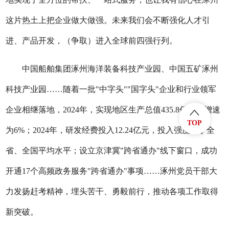
这片热土上把企业做大做强。未来我们会不断强化人才引
进、产品开发，（争取）进入全球前四强行列。
中国船舶集团涿州海洋装备科技产业园、中国五矿涿州
科技产业园……随着一批"中字头""国字头"企业和行业领军
企业相继落地，2024年，实现地区生产总值435.8亿元，增速
TOP
为6%；2024年，研发经费投入12.24亿元，投入强度高于全
省、全国平均水平；设立京津冀"跨省通办"线下窗口，成功
开通17个高频政务服务"跨省通办"事项……涿州党员干部大
力发扬赶考精神，埋头苦干、勇毅前行，推动各项工作取得
新突破。