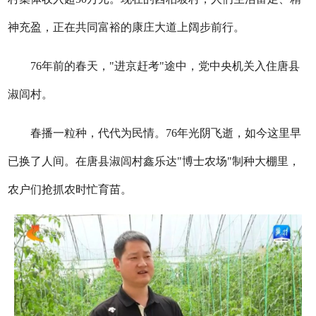
神充盈，正在共同富裕的康庄大道上阔步前行。
76年前的春天，"进京赶考"途中，党中央机关入住唐县
淑闾村。
春播一粒种，代代为民情。76年光阴飞逝，如今这里早
已换了人间。在唐县淑闾村鑫乐达"博士农场"制种大棚里，
农户们抢抓农时忙育苗。