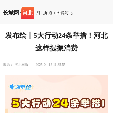
长城网
·
河北
河北频道
图说河北
>
发布绘丨5大行动24条举措！河北
这样提振消费
来源： 河北日报
2025-04-12 11:35:55