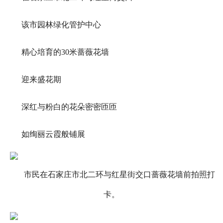
该市园林绿化管护中心
精心培育的30米蔷薇花墙
迎来盛花期
深红与粉白的花朵密密匝匝
如绚丽云霞般铺展
市民在石家庄市北二环与红星街交口蔷薇花墙前拍照打
卡。