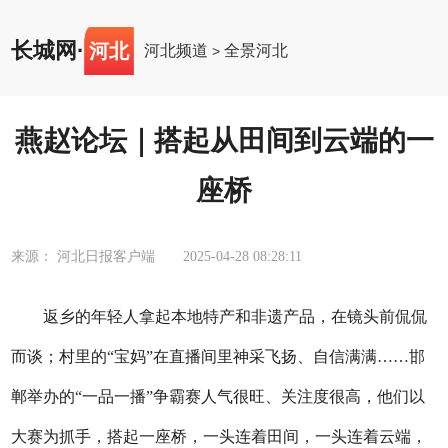
长城网
·
河北
河北频道
全景河北
>
燕赵论坛｜搭起从田间到云端的一
座桥
来源： 河北日报客户端
2025-04-28 08:28:11
返乡的年轻人拿起本地特产和非遗产品，在镜头前侃侃
而谈；村里的“宝妈”在直播间里神采飞扬、自信满满……邯
郸举办的“一品一播”争霸赛人气很旺、关注度很高，他们以
大赛为抓手，搭起一座桥，一头连着田间，一头连着云端，