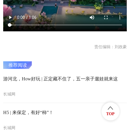
责任编辑：刘政豪
推荐阅读
游河北，How好玩 | 正定藏不住了，五一亲子遛娃就来这
长城网
H5 | 来保定，有好“柿”！
TOP
长城网