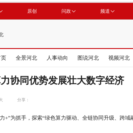
原创
问政
频道
北
首页
全景河北
人事动向
图说河北
视频河北
算力协同优势发展壮大数字经济
大
分享：
+”为抓手，探索“绿色算力驱动、全链协同升级、跨域