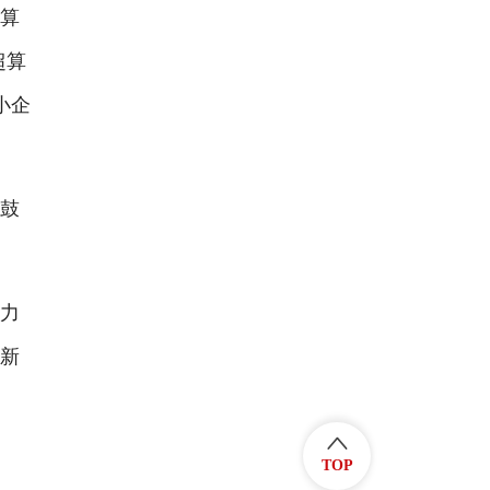
算
超算
小企
鼓
力
创新
TOP