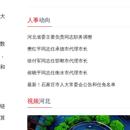
大
人事
动向
河北省委主要负责同志职务调整
数
樊红平同志任承德市代理市长
势，
徐付军同志任邯郸市代理市长
景和
侯晓平同志任衡水市代理市长
。
最新！石家庄市人大常委会公告和任免名单
低
视频
河北
需链
、算