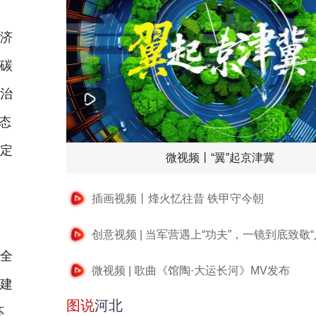
济
与碳
同治
态
制定
微视频丨“翼”起京津冀
插画视频丨烽火忆往昔 铁甲守今朝
创意视频 | 当军营遇上“功夫”，一镜到底致敬“
全
微视频 | 歌曲《馆陶·大运长河》MV发布
点建
图说
河北
环