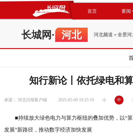
首页
要闻
长城网
·
河北
河北频道
全景河
>
知行新论丨依托绿电和
小
中
来源： 河北日报客户端
2025-05-09 19:25:19
■持续放大绿色电力与算力枢纽的叠加优势，以“算力
发展”新路径，推动数字经济加快发展