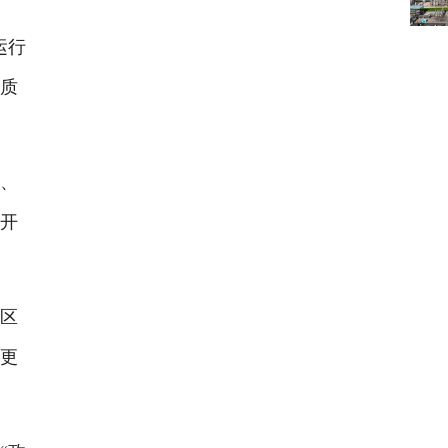
生
运行
高质
、
，开
区
引更