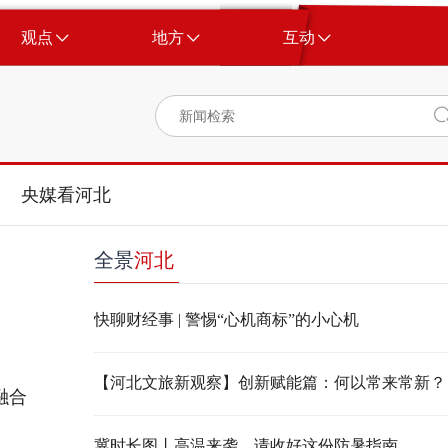
观点
地方
互动
央媒看河北
全景
河北
快聊财经事 | 警惕“心机商标”的小心机
【河北文旅新观察】创新赋能篇：何以常来常新？
融合
冀时长图丨高温来袭，请收好这份防暑指南