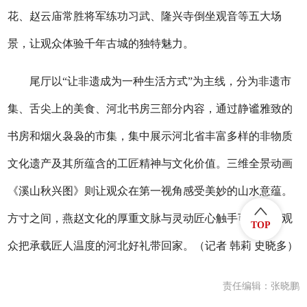
花、赵云庙常胜将军练功习武、隆兴寺倒坐观音等五大场
景，让观众体验千年古城的独特魅力。
尾厅以“让非遗成为一种生活方式”为主线，分为非遗市
集、舌尖上的美食、河北书房三部分内容，通过静谧雅致的
书房和烟火袅袅的市集，集中展示河北省丰富多样的非物质
文化遗产及其所蕴含的工匠精神与文化价值。三维全景动画
《溪山秋兴图》则让观众在第一视角感受美妙的山水意蕴。
方寸之间，燕赵文化的厚重文脉与灵动匠心触手可及，让观
TOP
众把承载匠人温度的河北好礼带回家。（记者 韩莉 史晓多）
责任编辑：张晓鹏