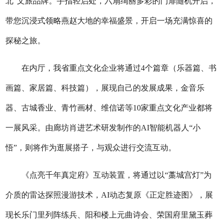
北”文旅品牌。手指轻启处，六扇绚丽多彩的门扉随机开启，
带您沉浸式领略燕赵大地的幸福盛景，开启一场充满惊喜的
探秘之旅。
在内厅，我省重点文化企业将通过4个篇章（乐器篇、书
画篇、家居篇、科技篇），展现自己的发展成果，金音乐
器、古城香业、青竹画材、维信诺等10家重点文化产业都将
一展风采。由廊坊肖进艺术研发制作的AI智能机器人“小
悟”，则将作为逛展搭子，与观众进行交流互动。
《点亮千年真定府》互动装置，将通过以“藁城宫灯”为
介质的雷达探照漫游技术，AI动态复原《正定胜迹图》，展
现长乐门里列阵练兵、阳和楼上元曲诗会、荣国府里黛玉葬