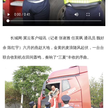
长城网·冀云客户端讯（记者 张谢雅 任英飒 通讯员 魏好
余 陈红宇）六月的燕赵大地，金黄的麦浪随风起伏，一台台
联合收割机在田间轰鸣，奏响了“三夏”丰收的序曲。