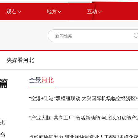
观点
地方
互动
央媒看河北
全景
河北
篇
据
革命
点线面协同发力 河北加快制造业人工智能规模化