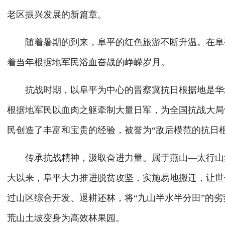
老区振兴发展的新篇章。
随着暑期的到来，阜平的红色旅游不断升温。在阜平
着当年根据地军民浴血奋战的峥嵘岁月。
抗战时期，以阜平为中心的晋察冀抗日根据地是华北
根据地军民以血肉之躯牵制大量日军，为全国抗战大局
民创造了丰富和宝贵的经验，被誉为“敌后模范的抗日
传承抗战精神，汲取奋进力量。属于燕山—太行山集
大以来，阜平大力推进脱贫攻坚，实施易地搬迁，让世
过山区综合开发、退耕还林，将“九山半水半分田”的
荒山土坡变身为高效林果园。