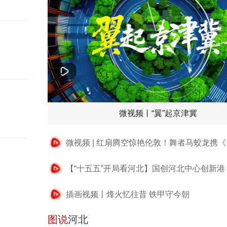
微视频丨“翼”起京津冀
插画视频丨烽火忆往昔 铁甲守今朝
图说
河北