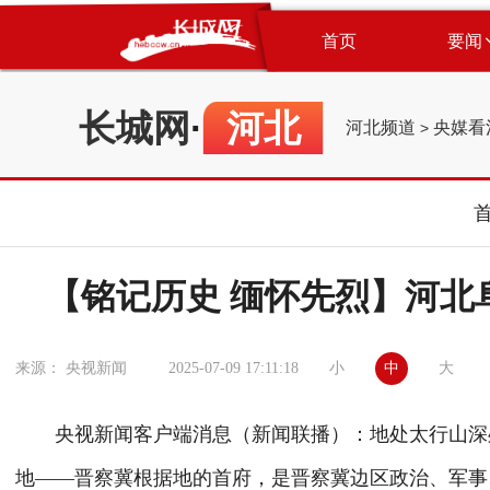
首页
要闻
长城网
·
河北
河北频道
央媒看
>
【铭记历史 缅怀先烈】河北
小
中
大
来源： 央视新闻
2025-07-09 17:11:18
央视新闻客户端消息（新闻联播）：地处太行山深处
地——晋察冀根据地的首府，是晋察冀边区政治、军事