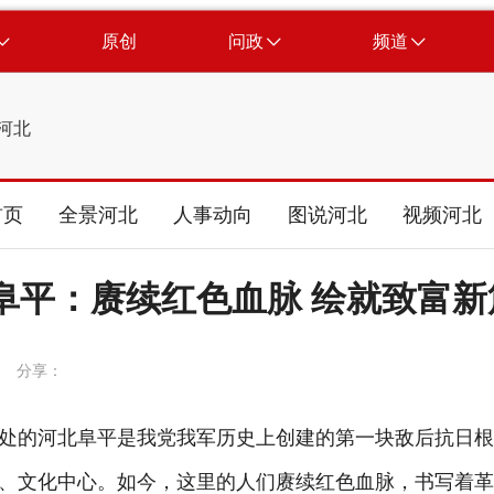
原创
问政
频道
河北
首页
全景河北
人事动向
图说河北
视频河北
阜平：赓续红色血脉 绘就致富新
分享：
的河北阜平是我党我军历史上创建的第一块敌后抗日根
、文化中心。如今，这里的人们赓续红色血脉，书写着