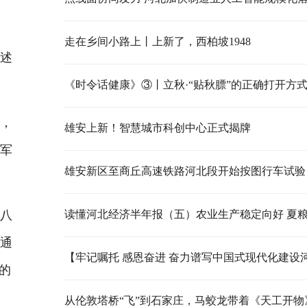
走在乡间小路上丨上新了，西柏坡1948
述
《时令话健康》③丨立秋·“贴秋膘”的正确打开方
，
雄安上新！智慧城市科创中心正式揭牌
地军
雄安新区至商丘高速铁路河北段开始按图行车试验
八
并通
的
从伦敦塔桥“飞”到石家庄，马蛟龙带着《天工开物