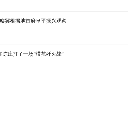
晋察冀根据地首府阜平振兴观察
在陈庄打了一场“模范歼灭战”