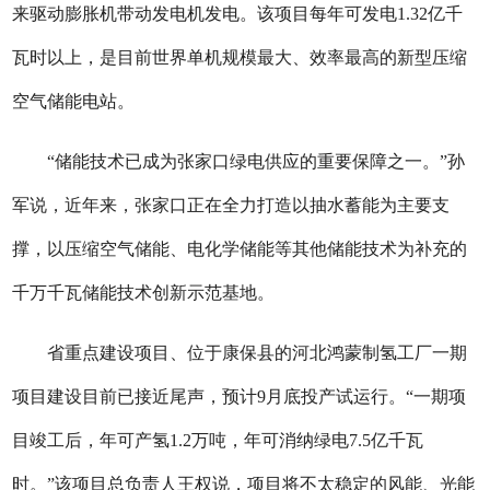
来驱动膨胀机带动发电机发电。该项目每年可发电1.32亿千
瓦时以上，是目前世界单机规模最大、效率最高的新型压缩
空气储能电站。
“储能技术已成为张家口绿电供应的重要保障之一。”孙
军说，近年来，张家口正在全力打造以抽水蓄能为主要支
撑，以压缩空气储能、电化学储能等其他储能技术为补充的
千万千瓦储能技术创新示范基地。
省重点建设项目、位于康保县的河北鸿蒙制氢工厂一期
项目建设目前已接近尾声，预计9月底投产试运行。“一期项
目竣工后，年可产氢1.2万吨，年可消纳绿电7.5亿千瓦
时。”该项目总负责人王权说，项目将不太稳定的风能、光能