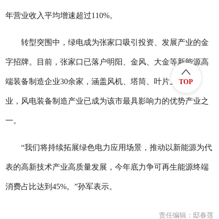
年营业收入平均增速超过110%。
转型突围中，绿电成为张家口吸引投资、发展产业的金
字招牌。目前，张家口已落户明阳、金风、大金等新能源高
端装备制造企业30余家，涵盖风机、塔筒、叶片上下游产
TOP
业，风电装备制造产业已成为该市最具影响力的优势产业之
一。
“我们将持续拓展绿色电力应用场景，推动以新能源为代
表的高新技术产业高质量发展，今年底力争可再生能源终端
消费占比达到45%。”孙军表示。
责任编辑：邸春莲