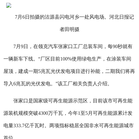
7月6日拍摄的沽源县闪电河乡一处风电场。河北日报记
者田明摄
7月9日，在领克汽车张家口工厂总装车间，每90秒就有
一辆新车下线。“厂区目前100%使用绿电生产，在涂装车间
屋顶，建成一期5兆瓦光伏发电项目进行补能，二期我们将再
导入6兆瓦的光伏发电。”该工厂相关负责人介绍。
张家口是国家级可再生能源示范区，目前该市可再生能
源装机规模突破4300万千瓦，今年1至5月可再生能源累计发
电量333.7亿千瓦时。两项指标稳居全国非水可再生能源城市
首位。