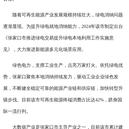
随着可再生能源产业发展规模持续壮大，绿电消纳问题
逐渐显现。为提升绿电就地消纳能力，2024年该市制定出台
《张家口市推进绿电交易提升绿电本地利用工作实施意
见》，大力推进新能源多元化场景应用。
绿色电力，支撑工业生产，点亮万家灯火。依托绿电优
势，张家口聚焦本地消纳持续发力，驱动工业企业绿色发
展，不断健全稳定可靠的能源产业链和供应链，加快转型升
级步伐。目前该市可再生能源终端消费占比达42%，跻身国
际一流行列。
大数据产业是张家口市主导产业之一，目前该市累计建