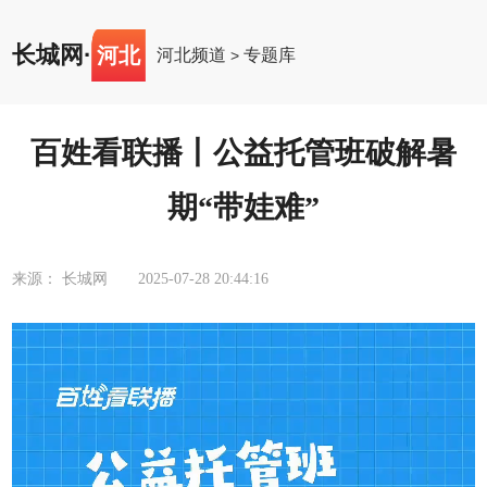
长城网
·
河北
河北频道
专题库
>
百姓看联播丨公益托管班破解暑
期“带娃难”
来源： 长城网
2025-07-28 20:44:16