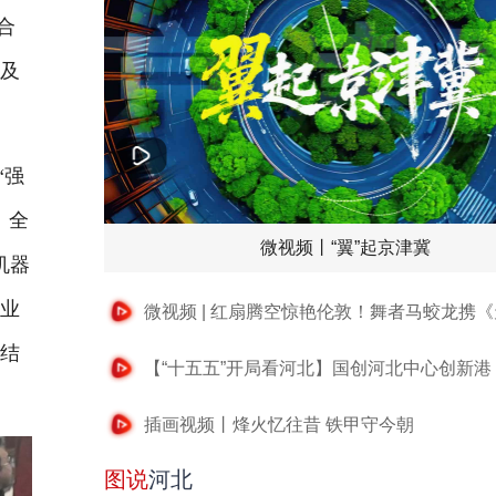
合
专及
“强
。全
微视频丨“翼”起京津冀
机器
产业
业结
插画视频丨烽火忆往昔 铁甲守今朝
图说
河北