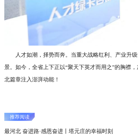
人才如潮，择势而奔。当重大战略红利、产业升级动
景。如今，全省上下正以“聚天下英才而用之”的胸襟
北篇章注入澎湃动能！
推荐阅读
最河北 奋进路·感恩奋进丨塔元庄的幸福时刻