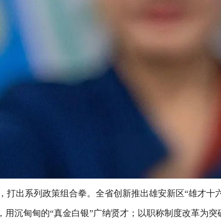
，打出系列政策组合拳。全省创新推出雄安新区“雄才十
等，用沉甸甸的“真金白银”广纳贤才；以职称制度改革为突