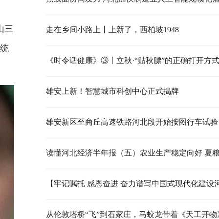
山三
走在乡间小路上丨上新了，西柏坡1948
系统
《时令话健康》③丨立秋·“贴秋膘”的正确打开方
雄安上新！智慧城市科创中心正式揭牌
雄安新区至商丘高速铁路河北段开始按图行车试验
从伦敦塔桥“飞”到石家庄，马蛟龙带着《天工开物