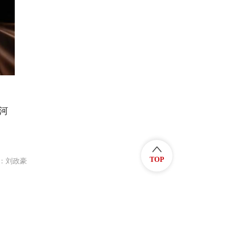
河
TOP
：刘政豪