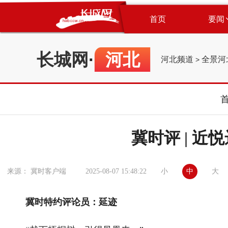
首页
要闻
长城网
·
河北
河北频道
全景河
>
冀时评 | 近
小
中
大
来源： 冀时客户端
2025-08-07 15:48:22
冀时特约评论员：延迹