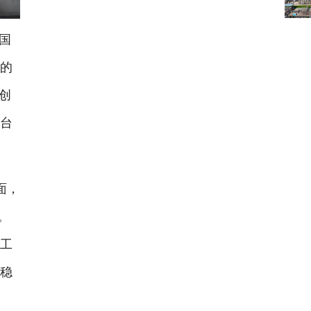
国
作的
项创
平台
面，
。
生工
有稳