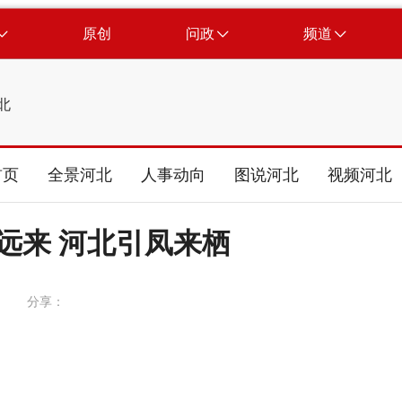
原创
问政
频道
北
首页
全景河北
人事动向
图说河北
视频河北
悦远来 河北引凤来栖
分享：