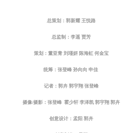
总策划：郭新耀 王悦路
总监制：李遥 贾芳
策划：董亚青 刘瑾妍 陈海虹 何金宝
统筹：张登峰 孙向向 申佳
记者：郭卉 郭宇翔 张登峰
摄像/摄影：张登峰 霍少轩 李泽凯 郭宇翔 郭卉
创意设计：孟阳 郭卉