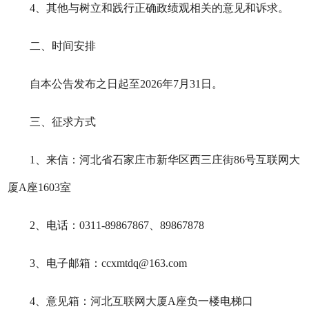
4、其他与树立和践行正确政绩观相关的意见和诉求。
二、时间安排
自本公告发布之日起至
2026年
7
月
31日
。
三、征求方式
1、来信：河北省石家庄市新华区西三庄街86号互联网大
厦A座16
03室
2、电话：0311-89867867、89867878
3、电子邮箱：ccxmtdq@163.com
4、意见箱：
河北
互联网大厦
A座负一楼电梯口