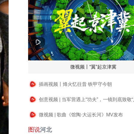
微视频丨“翼”起京津冀
插画视频丨烽火忆往昔 铁甲守今朝
创意视频 | 当军营遇上“功夫”，一镜到底致敬“
微视频 | 歌曲《馆陶·大运长河》MV发布
图说
河北