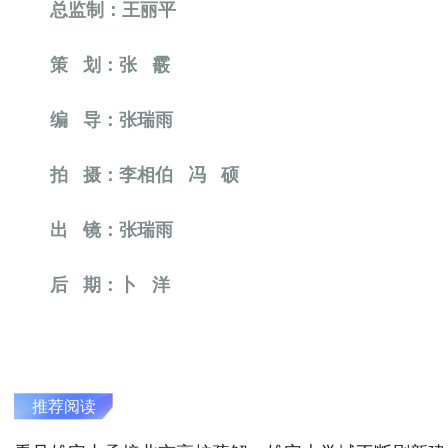
总监制：王丽平
策 划：张 霰
编 导：张瑞雨
拍 摄：李相伯 冯 硕
出 镜：张瑞雨
后 期：卜 洋
推荐阅读