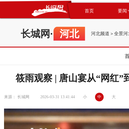
首页
要闻
长城网
·
河北
河北频道
全景河
>
筱雨观察 | 唐山宴从“网红
小
中
大
来源： 长城网
2026-03-31 13:41:44