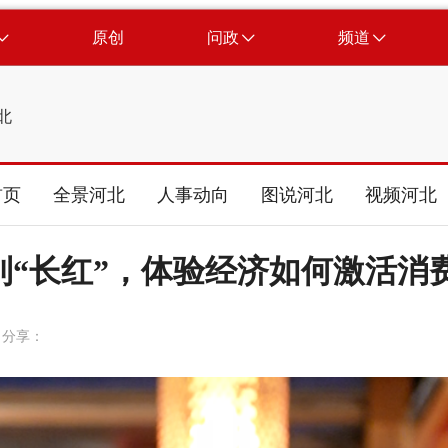
原创
问政
频道
北
首页
全景河北
人事动向
图说河北
视频河北
”到“长红”，体验经济如何激活消
分享：