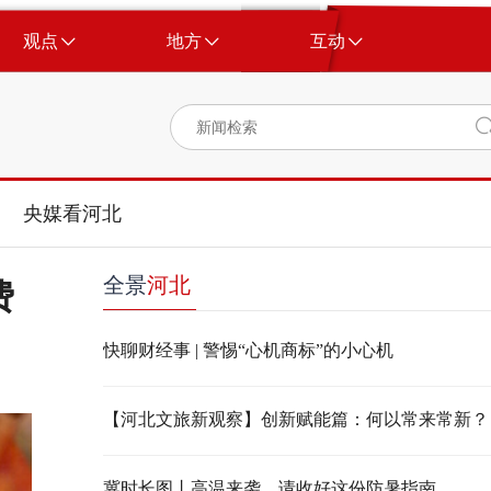
观点
地方
互动
央媒看河北
全景
河北
费
快聊财经事 | 警惕“心机商标”的小心机
【河北文旅新观察】创新赋能篇：何以常来常新？
冀时长图丨高温来袭，请收好这份防暑指南