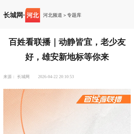
长城网
·
河北
河北频道
专题库
>
百姓看联播｜动静皆宜，老少友
好，雄安新地标等你来
来源： 长城网
2026-04-22 20:10:53