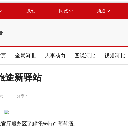
原创
问政
频道
北
首页
全景河北
人事动向
图说河北
视频河北
旅途新驿站
大
分享：
官厅服务区了解怀来特产葡萄酒。