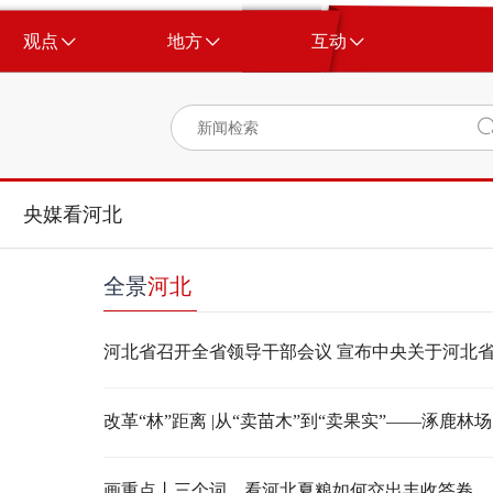
观点
地方
互动
央媒看河北
全景
河北
画重点丨三个词，看河北夏粮如何交出丰收答卷