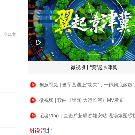
：庞晓龙
微视频丨“翼”起京津冀
创意视频 | 当军营遇上“功夫”，一镜到底致敬“
微视频 | 歌曲《馆陶·大运长河》MV发布
记者Vlog｜直击乒超联赛雄安站 现场氛围感
图说
河北