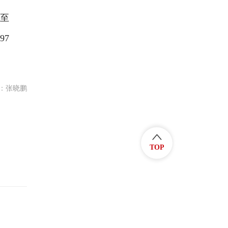
至
97
：张晓鹏
TOP