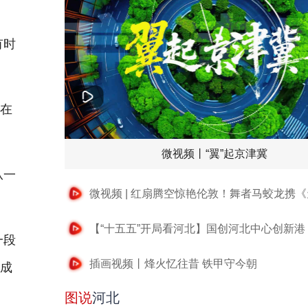
有时
在
微视频丨“翼”起京津冀
从一
一段
插画视频丨烽火忆往昔 铁甲守今朝
个成
图说
河北