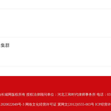
力集群
由长城网版权所有
授权法律顾问单位：河北三和时代律师事务所 电话：031187628
2020022049号-3
网络文化经营许可证 冀网文[2012]0555-003号 ICP经营许