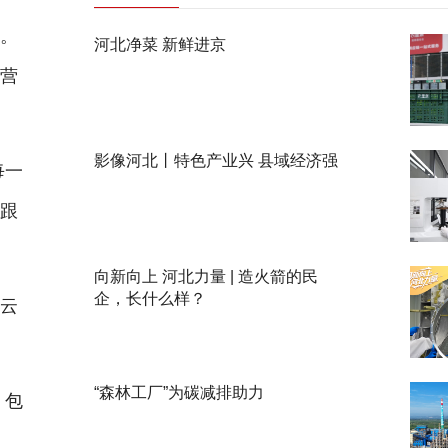
。
河北净菜 新鲜进京
运营
影像河北丨特色产业兴 县域经济强
每一
是跟
向新向上 河北力量 | 造火箭的民
企，长什么样？
云
“森林工厂”为碳减排助力
，包