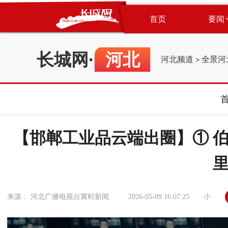
首页
要闻
长城网
·
河北
河北频道
全景河
>
【邯郸工业品云端出圈】① 伯
小
来源： 河北广播电视台冀时新闻
2026-05-09 16:07:25