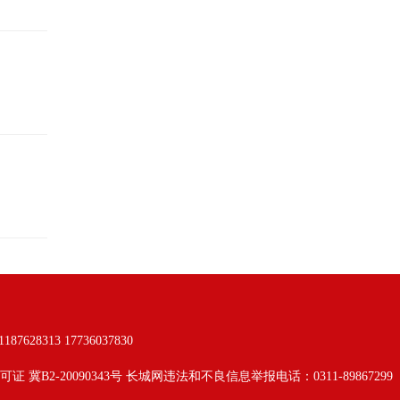
313 17736037830
可证 冀B2-20090343号 长城网违法和不良信息举报电话：0311-89867299