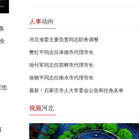
人事
动向
条
河北省委主要负责同志职务调整
全
樊红平同志任承德市代理市长
徐付军同志任邯郸市代理市长
侯晓平同志任衡水市代理市长
家也
最新！石家庄市人大常委会公告和任免名单
视频
河北
之
直