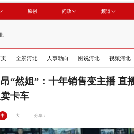
原创
问政
频道
北
首页
全景河北
人事动向
图说河北
视频河北
昂“然姐”：十年销售变主播 直
里卖卡车
中
大
分享：