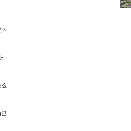
梁下
上
怎么
前已