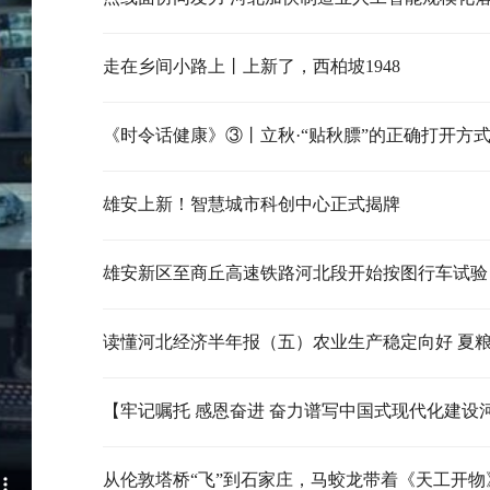
走在乡间小路上丨上新了，西柏坡1948
《时令话健康》③丨立秋·“贴秋膘”的正确打开方
雄安上新！智慧城市科创中心正式揭牌
雄安新区至商丘高速铁路河北段开始按图行车试验
从伦敦塔桥“飞”到石家庄，马蛟龙带着《天工开物