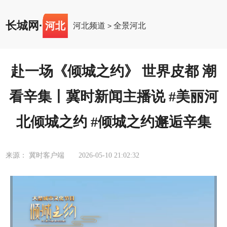
长城网
·
河北
河北频道
全景河北
>
赴一场《倾城之约》 世界皮都 潮
看辛集丨冀时新闻主播说 #美丽河
北倾城之约 #倾城之约邂逅辛集
来源： 冀时客户端
2026-05-10 21:02:32