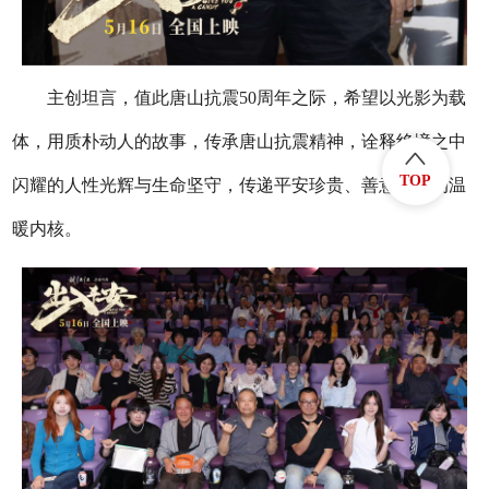
主创坦言，值此唐山抗震50周年之际，希望以光影为载
体，用质朴动人的故事，传承唐山抗震精神，诠释绝境之中
TOP
闪耀的人性光辉与生命坚守，传递平安珍贵、善意长存的温
暖内核。