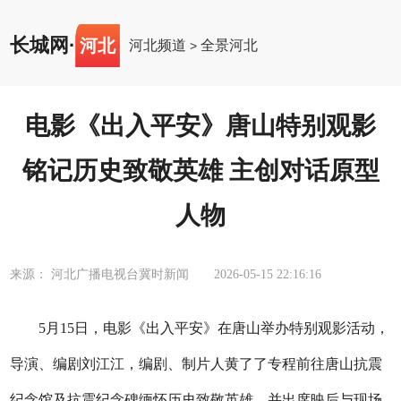
长城网
·
河北
河北频道
全景河北
>
电影《出入平安》唐山特别观影
铭记历史致敬英雄 主创对话原型
人物
来源： 河北广播电视台冀时新闻
2026-05-15 22:16:16
5月15日，电影《出入平安》在唐山举办特别观影活动，
导演、编剧刘江江，编剧、制片人黄了了专程前往唐山抗震
纪念馆及抗震纪念碑缅怀历史致敬英雄，并出席映后与现场