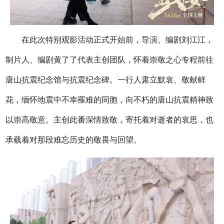
在此次特别观影活动正式开始前，导演、编剧刘江江，
制片人、编剧黄了了代表主创团队，怀着崇敬之心专程前往
唐山抗震纪念馆与抗震纪念碑。一行人肃立默哀、敬献鲜
花，缅怀地震中不幸罹难的同胞，向不朽的唐山抗震精神致
以崇高敬意。主创此番深情致敬，寄托着对逝者的哀思，也
承载着对那段难忘历史的敬畏与回望。