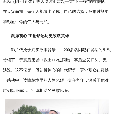
迟晓（阿云嘎 饰）等人临时组建起一支“不一样”的救援队。
在天灾面前，每个人都做出了属于自己的选择，危难时刻更
加彰显生命的伟大与无私。
溯源初心 主创铭记历史致敬英雄
影片依托于真实故事背景——200多名囚犯在警察的组织
带领下，于震后废墟中救出112位同胞，事后全员归队、无一
逃逸。这不仅是一段刻骨铭心的时代记忆，更让观众在震撼
与感动中，读懂绝境里的人性光辉与责任坚守，深感于危难
时刻挺身而出、守望相助的民族风骨。