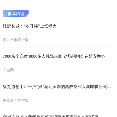
推荐阅读
涞源长城：“欢呼楼”上忆烽火
河北日报客户端
7000余个岗位 8000多人现场求职 这场招聘会在雄安举办
长城网
纵览原创丨叫一声“娘”感动全网的高校毕业大戏即将公演！河北传媒学院话剧《货母丧子记》走出校园15日在“织音1953”上演
纵览新闻客户端
60周岁及以上老年旅客可享淡季火车票“折上折”优惠