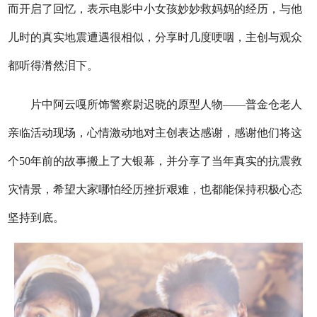
而开启了回忆，表示电影中小女孩妙妙救妈妈的经历，与他
儿时的真实地震遭遇很相似，分享时几度哽咽，主创与观众
都听得潸然泪下。
片中阿云嘎所饰警察尉迟晓的原型人物——普金仓老人
亲临活动现场，心情激动地对主创表达感谢，感谢他们将这
个50年前的故事搬上了大银幕，并分享了当年真实的抗震救
灾情景，希望大家哪怕经历挫折艰难，也都能保持积极心态
坚持到底。