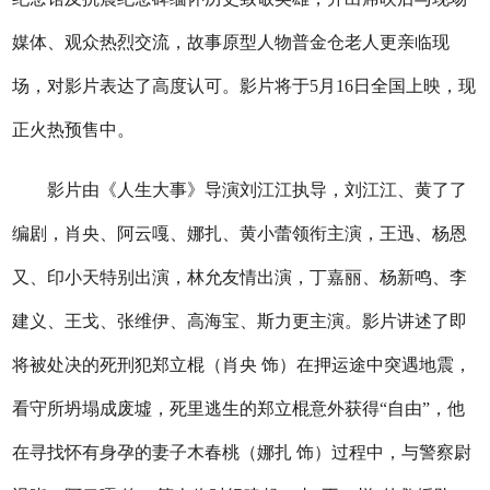
媒体、观众热烈交流，故事原型人物普金仓老人更亲临现
场，对影片表达了高度认可。影片将于5月16日全国上映，现
正火热预售中。
影片由《人生大事》导演刘江江执导，刘江江、黄了了
编剧，肖央、阿云嘎、娜扎、黄小蕾领衔主演，王迅、杨恩
又、印小天特别出演，林允友情出演，丁嘉丽、杨新鸣、李
建义、王戈、张维伊、高海宝、斯力更主演。影片讲述了即
将被处决的死刑犯郑立棍（肖央 饰）在押运途中突遇地震，
看守所坍塌成废墟，死里逃生的郑立棍意外获得“自由”，他
在寻找怀有身孕的妻子木春桃（娜扎 饰）过程中，与警察尉