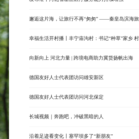
幸福生活开村播丨丰宁庙沟村：书记“种草”家乡 
向新向上 河北力量 | 跨境电商助力冀货扬帆出海
德国友好人士代表团访问雄安新区
德国友好人士代表团访问河北保定
长城视频｜奔跑吧，冲破黑暗的人
沿着足迹看变化丨塞罕坝多了“新朋友”