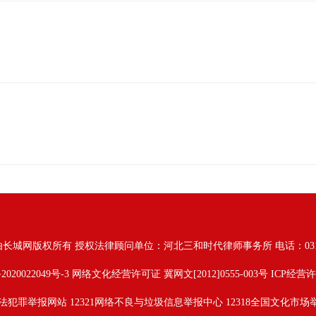
由长城网版权所有
授权法律顾问单位：河北三和时代律师事务所 电话：031187628
2020022049号-3
网络文化经营许可证 冀网文[2012]0555-003号 ICP经营许
法犯罪举报网站
12321网络不良与垃圾信息举报中心
12318全国文化市场