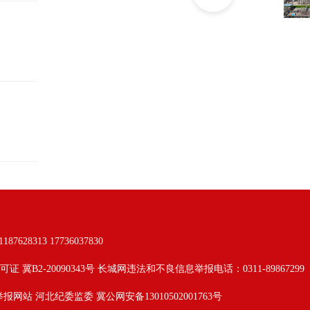
313 17736037830
可证 冀B2-20090343号 长城网违法和不良信息举报电话：0311-89867299
举报网站
河北纪委监委
冀公网安备13010502001763号