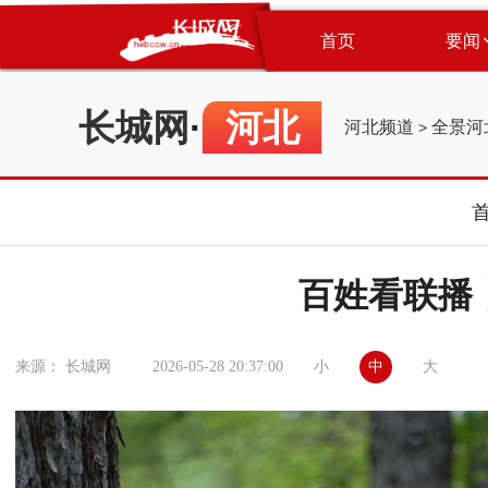
首页
要闻
长城网
·
河北
河北频道
全景河
>
百姓看联播
小
中
大
来源： 长城网
2026-05-28 20:37:00