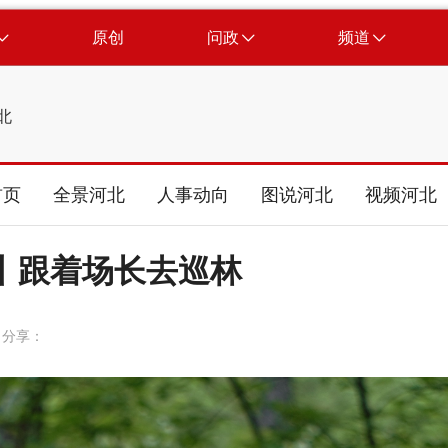
原创
问政
频道
北
首页
全景河北
人事动向
图说河北
视频河北
丨跟着场长去巡林
分享：