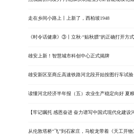
走在乡间小路上丨上新了，西柏坡1948
《时令话健康》③丨立秋·“贴秋膘”的正确打开方
雄安上新！智慧城市科创中心正式揭牌
雄安新区至商丘高速铁路河北段开始按图行车试验
从伦敦塔桥“飞”到石家庄，马蛟龙带着《天工开物