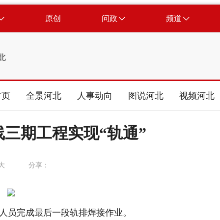
原创
问政
频道
北
首页
全景河北
人事动向
图说河北
视频河北
线三期工程实现“轨通”
大
分享：
人员完成最后一段轨排焊接作业。