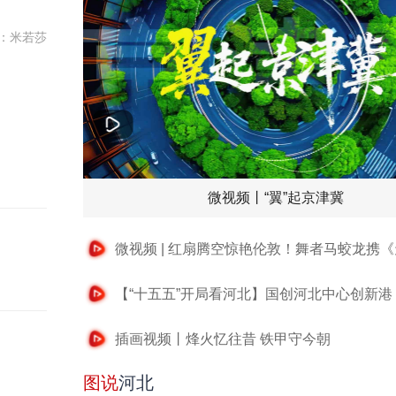
：米若莎
微视频丨“翼”起京津冀
插画视频丨烽火忆往昔 铁甲守今朝
图说
河北