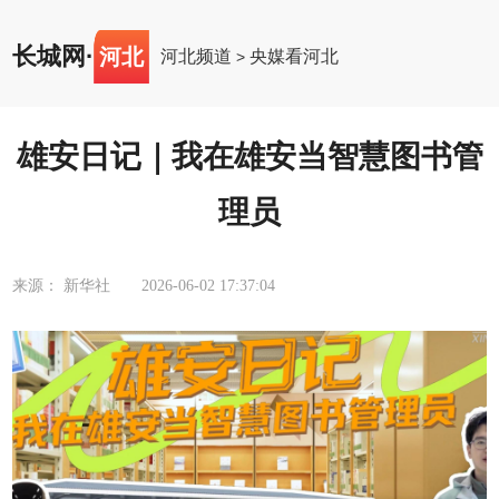
长城网
·
河北
河北频道
央媒看河北
>
雄安日记｜我在雄安当智慧图书管
理员
来源： 新华社
2026-06-02 17:37:04