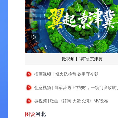
微视频丨“翼”起京津冀
插画视频丨烽火忆往昔 铁甲守今朝
创意视频 | 当军营遇上“功夫”，一镜到底致敬“
微视频 | 歌曲《馆陶·大运长河》MV发布
图说
河北