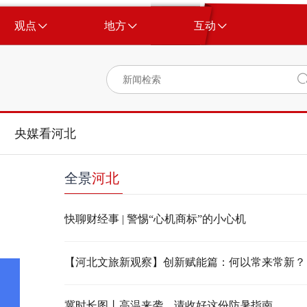
观点
地方
互动
央媒看河北
全景
河北
快聊财经事 | 警惕“心机商标”的小心机
【河北文旅新观察】创新赋能篇：何以常来常新？
冀时长图丨高温来袭，请收好这份防暑指南