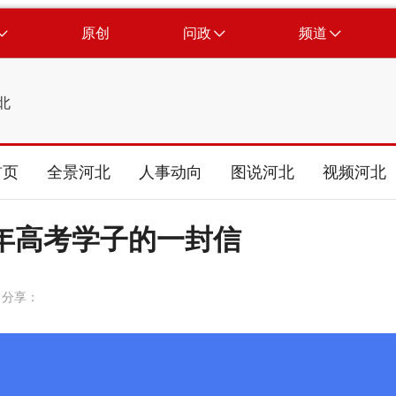
原创
问政
频道
北
首页
全景河北
人事动向
图说河北
视频河北
6年高考学子的一封信
分享：