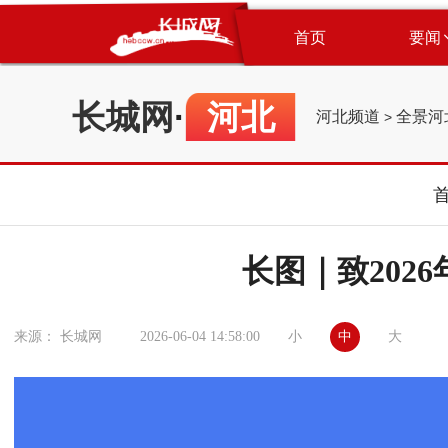
首页
要闻
长城网
·
河北
河北频道
全景河
>
长图｜致202
小
中
大
来源： 长城网
2026-06-04 14:58:00