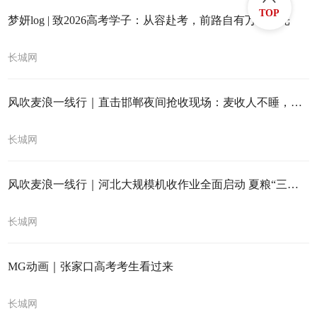
TOP
梦妍log | 致2026高考学子：从容赴考，前路自有万千风光
长城网
风吹麦浪一线行｜直击邯郸夜间抢收现场：麦收人不睡，只为粮归位
长城网
风吹麦浪一线行｜河北大规模机收作业全面启动 夏粮“三增加”态势基本确立
长城网
MG动画｜张家口高考考生看过来
长城网