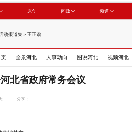
原创
问政
频道
活动报道集
王正谱
>
首页
全景河北
人事动向
图说河北
视频河北
开河北省政府常务会议
大
分享：