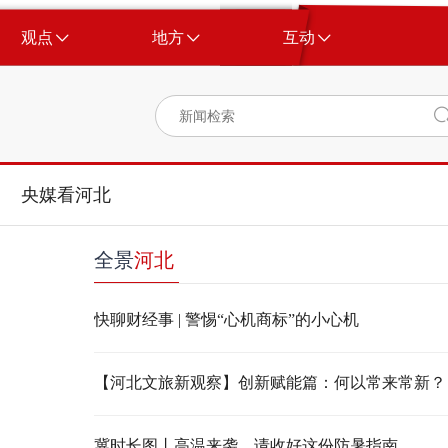
观点
地方
互动
央媒看河北
全景
河北
快聊财经事 | 警惕“心机商标”的小心机
【河北文旅新观察】创新赋能篇：何以常来常新？
冀时长图丨高温来袭，请收好这份防暑指南