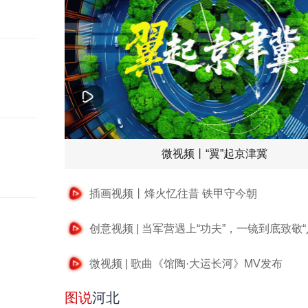
微视频丨“翼”起京津冀
插画视频丨烽火忆往昔 铁甲守今朝
创意视频 | 当军营遇上“功夫”，一镜到底致敬“
微视频 | 歌曲《馆陶·大运长河》MV发布
图说
河北