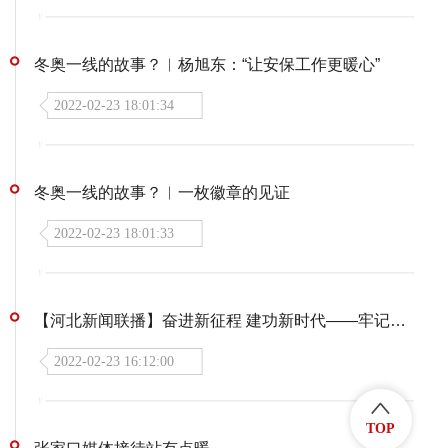
冬奥一线的故事？︱杨旭东：“让安保工作更暖心”
2022-02-23 18:01:34
冬奥一线的故事？︱一枚徽章的见证
2022-02-23 18:01:33
【河北新闻联播】奋进新征程 建功新时代——牢记殷殷嘱托 交出优异答卷 河北举全省之力确保北京冬奥会筹办举办圆满成功
2022-02-23 16:12:00
TOP