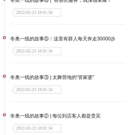
冬奥一线的故事⑥ | “在赛区服务，我深感荣耀！”
2022-02-23 18:01:34
冬奥一线的故事⑤︱这里有群人每天奔走30000步
2022-02-23 18:01:34
冬奥一线的故事③ | 太舞营地的“管家婆”
2022-02-23 18:01:34
冬奥一线的故事② | 每位到店客人都是贵宾
2022-02-23 18:01:34