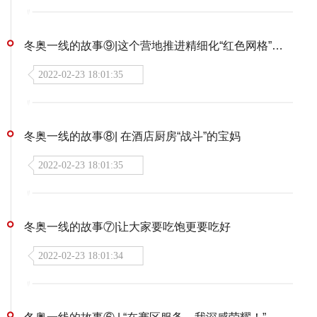
冬奥一线的故事⑨|这个营地推进精细化“红色网格”治理
2022-02-23 18:01:35
冬奥一线的故事⑧| 在酒店厨房“战斗”的宝妈
2022-02-23 18:01:35
冬奥一线的故事⑦|让大家要吃饱更要吃好
2022-02-23 18:01:34