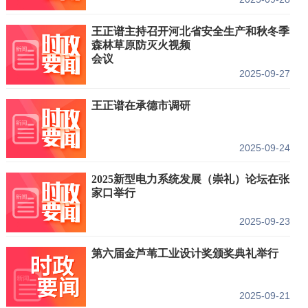
王正谱主持召开河北省安全生产和秋冬季
森林草原防灭火视频
会议
2025-09-27
王正谱在承德市调研
2025-09-24
2025新型电力系统发展（崇礼）论坛在张
家口举行
2025-09-23
第六届金芦苇工业设计奖颁奖典礼举行
2025-09-21