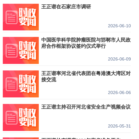
王正谱在石家庄市调研
2026-06-10
中国医学科学院肿瘤医院与邯郸市人民政
府合作框架协议签约仪式举行
2026-06-09
王正谱率河北省代表团在粤港澳大湾区对
接交流
2026-06-06
王正谱主持召开河北省安全生产视频会议
2026-05-31