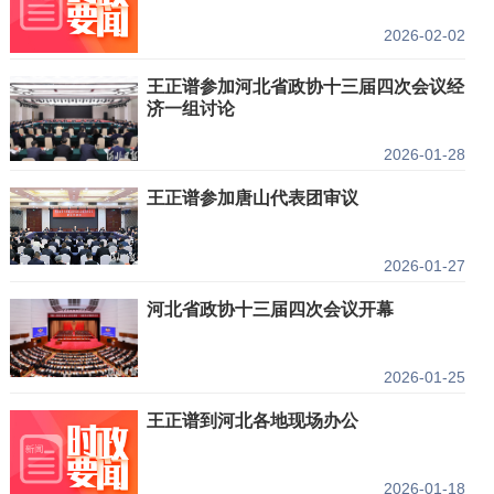
2026-02-02
王正谱参加河北省政协十三届四次会议经
济一组讨论
2026-01-28
王正谱参加唐山代表团审议
2026-01-27
河北省政协十三届四次会议开幕
2026-01-25
王正谱到河北各地现场办公
2026-01-18