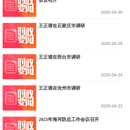
会议召开
2025-04-30
王正谱在石家庄市调研
2025-04-29
王正谱在邢台市调研
2025-04-24
王正谱在沧州市调研
2025-04-23
2025年海河防总工作会议召开