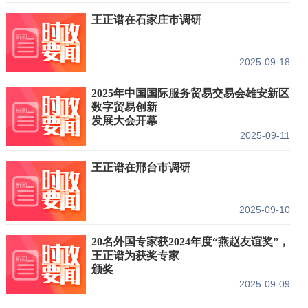
王正谱在石家庄市调研
2025-09-18
2025年中国国际服务贸易交易会雄安新区
数字贸易创新
发展大会开幕
2025-09-11
王正谱在邢台市调研
2025-09-10
20名外国专家获2024年度“燕赵友谊奖”，
王正谱为获奖专家
颁奖
2025-09-09