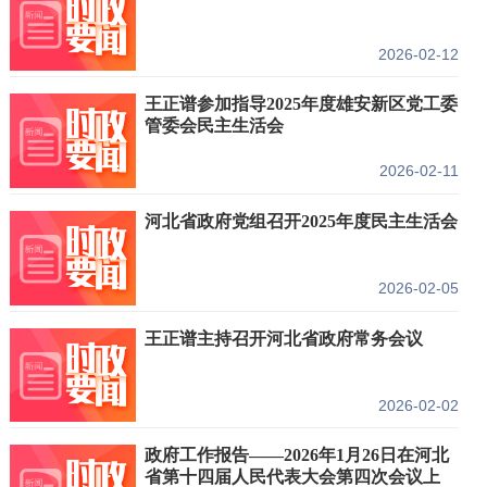
2026-02-12
王正谱参加指导2025年度雄安新区党工委
管委会民主生活会
2026-02-11
河北省政府党组召开2025年度民主生活会
2026-02-05
王正谱主持召开河北省政府常务会议
2026-02-02
政府工作报告——2026年1月26日在河北
省第十四届人民代表大会第四次会议上