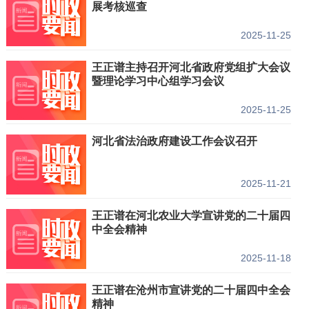
展考核巡查
2025-11-25
王正谱主持召开河北省政府党组扩大会议
暨理论学习中心组学习会议
2025-11-25
河北省法治政府建设工作会议召开
2025-11-21
王正谱在河北农业大学宣讲党的二十届四
中全会精神
2025-11-18
王正谱在沧州市宣讲党的二十届四中全会
精神