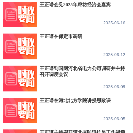
王正谱会见2025年廊坊经洽会嘉宾
2025-06-16
王正谱在保定市调研
2025-06-12
王正谱到国网河北省电力公司调研并主持
召开调度会议
2025-06-09
王正谱在河北北方学院讲授思政课
2025-06-05
王正谱主持召开河北省防汛抗旱工作视频