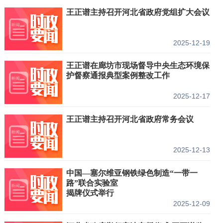
王正谱主持召开河北省政府党组扩大会议
2025-12-19
王正谱在廊坊市现场督导中央生态环境保
护督察通报典型案例整改工作
2025-12-17
王正谱主持召开河北省政府常务会议
2025-12-13
中国—塞尔维亚钢铁绿色制造“一带一
路”联合实验室
揭牌仪式举行
2025-12-09