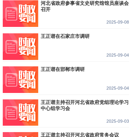
河北省政府参事省文史研究馆馆员座谈会
召开
2025-09-08
王正谱在石家庄市调研
2025-09-04
王正谱在邯郸市调研
2025-09-04
王正谱主持召开河北省政府党组理论学习
中心组学习会
2025-09-03
王正谱主持召开河北省政府常务会议