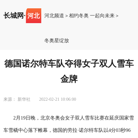
长城网
·
河北
河北频道
相约冬奥 一起向未来
>
>
冬奥星绽放
德国诺尔特车队夺得女子双人雪车
金牌
来源： 新华社
2022-02-21 10:06:00
2月19日晚，北京冬奥会女子双人雪车比赛在延庆国家雪
车雪橇中心落下帷幕，德国的劳拉·诺尔特车队以4分03秒96