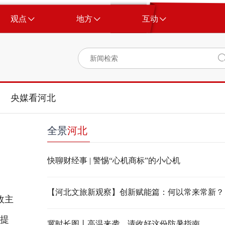
观点
地方
互动
央媒看河北
全景
河北
快聊财经事 | 警惕“心机商标”的小心机
【河北文旅新观察】创新赋能篇：何以常来常新？
政主
，提
冀时长图丨高温来袭，请收好这份防暑指南