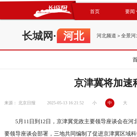
首页
要闻
长城网
·
河北
河北频道
全景河
>
京津冀将加速
小
中
大
来源： 北京日报
2025-05-13 16:21:52
5月11日到12日，京津冀党政主要领导座谈会在河
要领导座谈会部署，三地共同编制了促进京津冀区域科