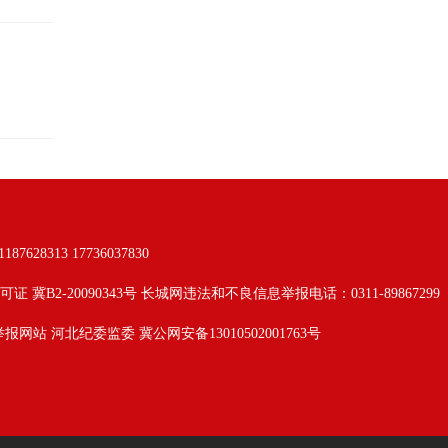
313 17736037830
可证 冀B2-20090343号 长城网违法和不良信息举报电话：0311-89867299
举报网站
河北纪委监委
冀公网安备13010502001763号