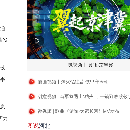
通
量发
微视频丨“翼”起京津冀
技
效率
插画视频丨烽火忆往昔 铁甲守今朝
创意视频 | 当军营遇上“功夫”，一镜到底致敬“
息
微视频 | 歌曲《馆陶·大运长河》MV发布
算力
图说
河北