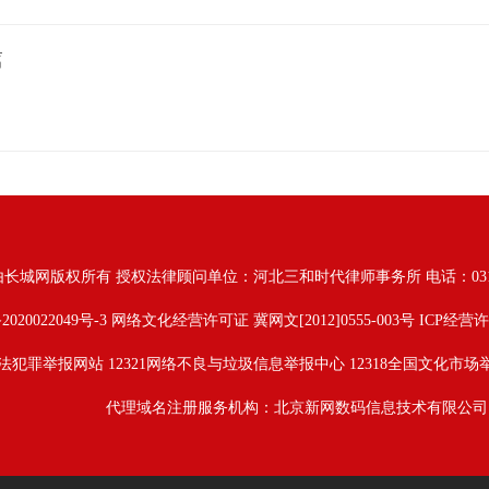
篇
由长城网版权所有
授权法律顾问单位：河北三和时代律师事务所 电话：031187628
2020022049号-3
网络文化经营许可证 冀网文[2012]0555-003号 ICP经营许
法犯罪举报网站
12321网络不良与垃圾信息举报中心
12318全国文化市场
代理域名注册服务机构：北京新网数码信息技术有限公司