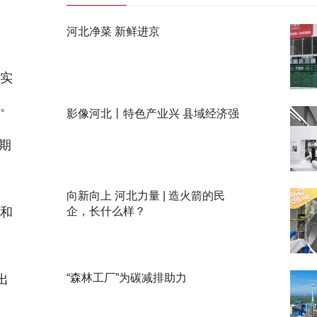
河北净菜 新鲜进京
实
杆。
影像河北丨特色产业兴 县域经济强
期
向新向上 河北力量 | 造火箭的民
和
企，长什么样？
“森林工厂”为碳减排助力
出