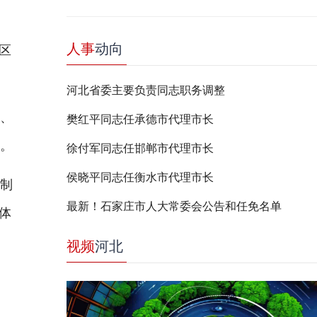
人事
动向
区
河北省委主要负责同志职务调整
、
樊红平同志任承德市代理市长
地。
徐付军同志任邯郸市代理市长
侯晓平同志任衡水市代理市长
制
最新！石家庄市人大常委会公告和任免名单
体
视频
河北