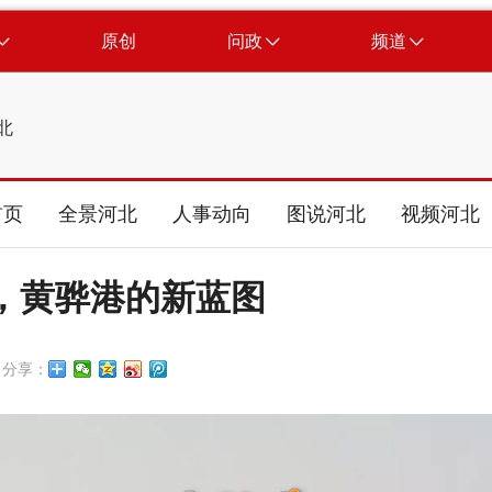
原创
问政
频道
北
首页
全景河北
人事动向
图说河北
视频河北
外，黄骅港的新蓝图
分享：