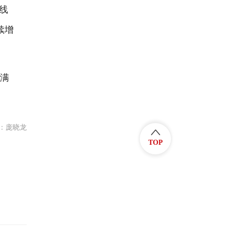
线
续增
满
：庞晓龙
TOP