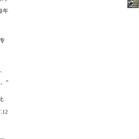
每年
专
、
。”
比
12