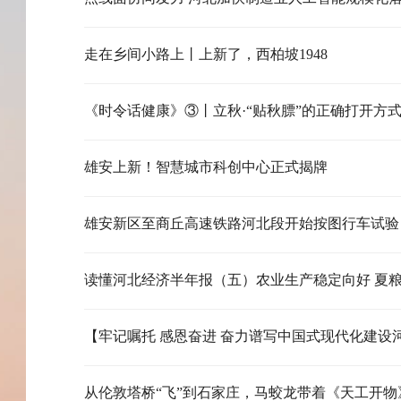
走在乡间小路上丨上新了，西柏坡1948
《时令话健康》③丨立秋·“贴秋膘”的正确打开方
雄安上新！智慧城市科创中心正式揭牌
雄安新区至商丘高速铁路河北段开始按图行车试验
从伦敦塔桥“飞”到石家庄，马蛟龙带着《天工开物