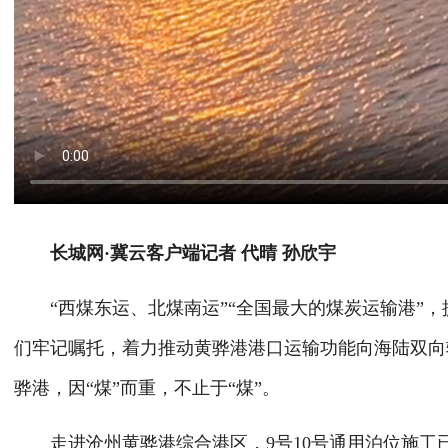
长城网·冀云客户端记者 代晴 孙欣宇
“西煤东运、北煤南运”“全国最大的煤炭运输港”，
们牢记嘱托，着力推动黄骅港港口运输功能向海陆双向
骅港，因“煤”而重，不止于“煤”。
走进沧州黄骅港综合港区，9号10号通用泊位施工已