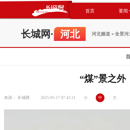
首页
要闻
长城网
·
河北
河北频道
全景河
>
“煤”景之
小
中
大
来源： 长城网
2025-05-17 07:43:21