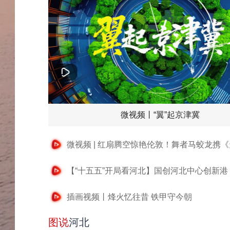
微视频丨“翼”起京津冀
插画视频丨烽火忆往昔 铁甲守今朝
图说
河北