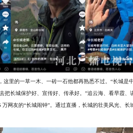
年，这里的一草一木、一砖一石他都再熟悉不过。“长城是
去把长城保护好、宣传好、传承好。”追云海、看早霞、
6 万网友的“长城闹钟”。通过直播，长城的壮美风光、长