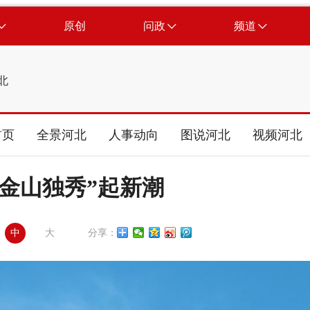
原创
问政
频道
北
首页
全景河北
人事动向
图说河北
视频河北
 “金山独秀”起新潮
中
大
分享：