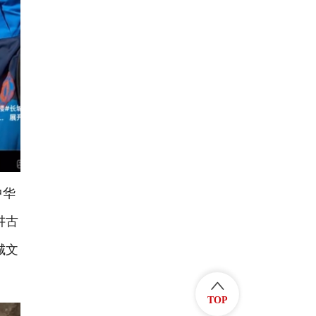
中华
讲古
城文
TOP