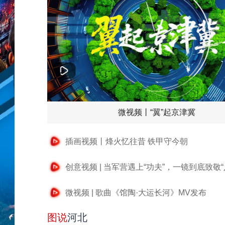
微视频丨“翼”起京津冀
插画视频丨烽火忆往昔 铁甲守今朝
创意视频 | 当军营遇上“功夫”，一镜到底致敬“
微视频 | 歌曲《馆陶·大运长河》MV发布
图说
河北