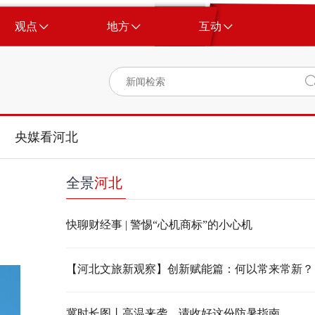
观点
地方
互动
央媒看河北
全景
河北
快聊财经事 | 警惕“心机商标”的小心机
【河北文旅新观察】创新赋能篇：何以常来常新？
冀时长图丨高温来袭，请收好这份防暑指南