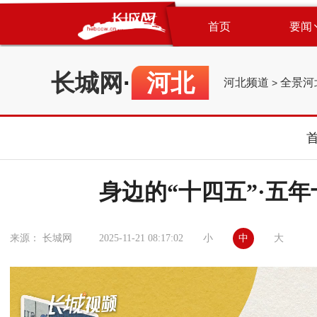
首页
要闻
长城网
·
河北
河北频道
全景河
>
身边的“十四五”·五
小
中
大
来源： 长城网
2025-11-21 08:17:02