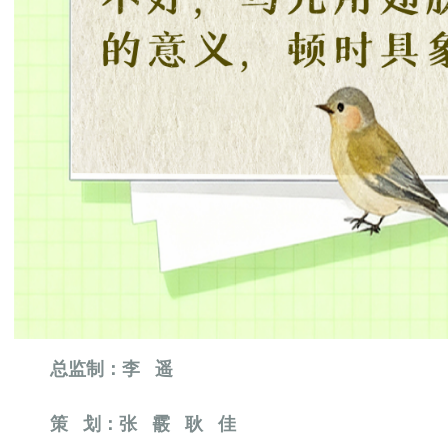
总监制：李 遥
策 划：张 霰 耿 佳