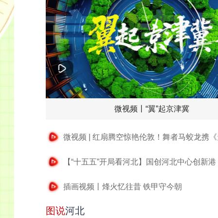
微视频丨“翼”起京津冀
插画视频丨烽火忆往昔 铁甲守今朝
图说
河北