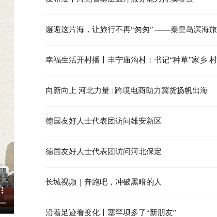
幸福生活开村播丨丰宁庙沟村：书记“种草”家乡 
向新向上 河北力量 | 跨境电商助力冀货扬帆出海
德国友好人士代表团访问雄安新区
德国友好人士代表团访问河北保定
长城视频｜奔跑吧，冲破黑暗的人
沿着足迹看变化丨塞罕坝多了“新朋友”