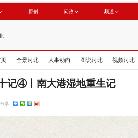
原创
问政
频道
北
首页
全景河北
人事动向
图说河北
视频河北
年十记④丨南大港湿地重生记
分享：