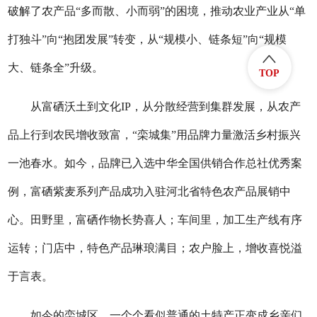
破解了农产品“多而散、小而弱”的困境，推动农业产业从“单
打独斗”向“抱团发展”转变，从“规模小、链条短”向“规模
大、链条全”升级。
TOP
从富硒沃土到文化IP，从分散经营到集群发展，从农产
品上行到农民增收致富，“栾城集”用品牌力量激活乡村振兴
一池春水。如今，品牌已入选中华全国供销合作总社优秀案
例，富硒紫麦系列产品成功入驻河北省特色农产品展销中
心。田野里，富硒作物长势喜人；车间里，加工生产线有序
运转；门店中，特色产品琳琅满目；农户脸上，增收喜悦溢
于言表。
如今的栾城区，一个个看似普通的土特产正变成乡亲们