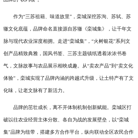
作为“三苏祖籍、味道故里”，栾城深挖苏洵、苏轼、苏
辙文化底蕴，品牌命名直接源自苏辙《栾城集》，让千年文
脉与现代农业深度相拥。走进“栾城集”，“火树银花”系列文
创产品精致典雅，国风书签、三苏主题镇纸透着浓浓书卷
气，文脉故事与农品展示相映成趣。从“卖农产品”到“卖文化
体验”，栾城实现了品牌内涵的跨越式升级，让土特产有了文
化味，让老文脉有了新活力。
品牌的茁壮成长，离不开体制机制创新赋能。栾城区打
破以往农业经营主体分散、各自为战的发展壁垒，以“栾城
集”品牌为纽带，搭建多方合作平台，纵向联动全区农民合作