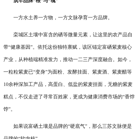
筑牢品牌“根”与“魂”
一方水土养一方物，一方文脉孕育一方品牌。
栾城区土壤中富含的硒等微量元素，让这里的农产品自
带“健康基因”。依托这份独特禀赋，该区锚定富硒紫麦核心
产业，从种植端精准发力，推动一二三产深度融合。如今，
一粒粒紫麦已“变身”为面粉、发酵挂面、紫麦酒、紫麦醋等
10余种深加工产品，高蛋白、低盐的紫麦挂面，无糖的紫麦
糕点，不仅走进了寻常百姓家，更成为健康消费市场的“香饽
饽”。
如果说富硒土壤是品牌的“硬底气”，那么三苏文脉便是
品牌的“软内核”。