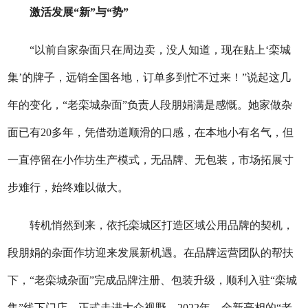
激活发展“新”与“势”
“以前自家杂面只在周边卖，没人知道，现在贴上‘栾城
集’的牌子，远销全国各地，订单多到忙不过来！”说起这几
年的变化，“老栾城杂面”负责人段朋娟满是感慨。她家做杂
面已有20多年，凭借劲道顺滑的口感，在本地小有名气，但
一直停留在小作坊生产模式，无品牌、无包装，市场拓展寸
步难行，始终难以做大。
转机悄然到来，依托栾城区打造区域公用品牌的契机，
段朋娟的杂面作坊迎来发展新机遇。在品牌运营团队的帮扶
下，“老栾城杂面”完成品牌注册、包装升级，顺利入驻“栾城
集”线下门店，正式走进大众视野。2022年，全新亮相的“老