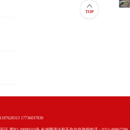
TOP
313 17736037830
可证 冀B2-20090343号 长城网违法和不良信息举报电话：0311-89867299