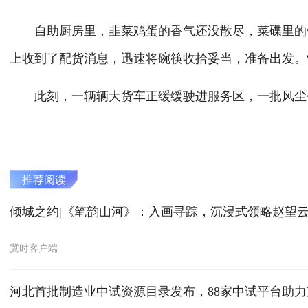
自助厨房里，韭菜鸡蛋的香气还没散尽，菜碟里的饭
上收到了配货消息，迅速将碗筷收拾妥当，准备出发。
此刻，一辆辆大货车正缓缓驶进服务区，一批风尘仆仆
推荐阅读
倾城之约|《笔韵山河》：入画寻踪，沉浸式领略赵望
冀时客户端
河北首批制造业中试资源目录发布，88家中试平台助