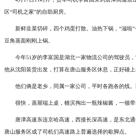
区“司机之家”的自助厨房。
新鲜韭菜切碎，四个鸡蛋打散。油热下锅，“滋啦”
豆角蒸面刚刚上锅。
今年51岁的李富国是湖北一家物流公司的驾驶员，
他从沈阳装货出发，打算在唐山服务区休息，正好碰上
他们俩是老乡，同属一家公司，平时各跑各的线。
很快，蒸屉端上桌，雒滨掏出一瓶辣椒酱，一顿带着
唐津高速东连京哈高速，西接长深高速，是东北通往天
唐山服务区成了司机们高速路上普遍选择的歇脚点。