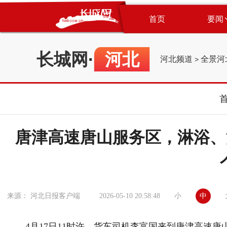
首页
要闻
长城网
·
河北
河北频道
全景河
>
唐津高速唐山服务区，淋浴、
小
中
来源： 河北日报客户端
2026-05-10 20:58:48
4月17日11时许，货车司机李富国来到唐津高速唐