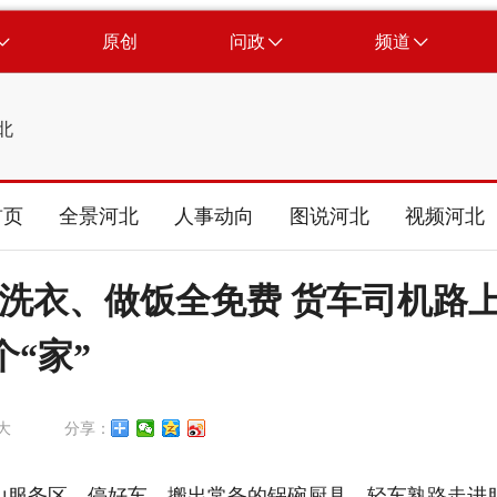
原创
问政
频道
北
首页
全景河北
人事动向
图说河北
视频河北
洗衣、做饭全免费 货车司机路
个“家”
大
分享：
山服务区，停好车，搬出常备的锅碗厨具，轻车熟路走进