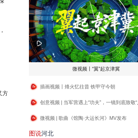
深
，
微视频丨“翼”起京津冀
插画视频丨烽火忆往昔 铁甲守今朝
又方
创意视频 | 当军营遇上“功夫”，一镜到底致敬“
微视频 | 歌曲《馆陶·大运长河》MV发布
图说
河北