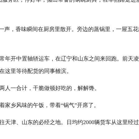
一声，香味瞬间在厨房里散开。旁边的蒸锅里，一屉五花
常年开中置轴轿运车，在辽宁和山东之间来回跑。前天
在这里等待配货的同事雒滨。
两人一合计，干脆做顿好吃的，解解馋。
家乡风味的午饭，带着“锅气”开席了。
津、山东的必经之地。日均约2000辆货车从这里经