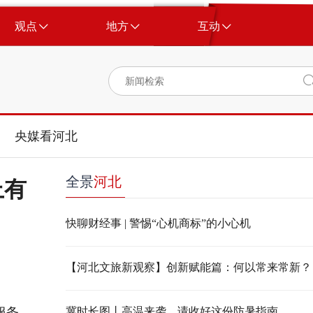
观点
地方
互动
央媒看河北
全景
河北
上有
快聊财经事 | 警惕“心机商标”的小心机
【河北文旅新观察】创新赋能篇：何以常来常新？
服务
冀时长图丨高温来袭，请收好这份防暑指南