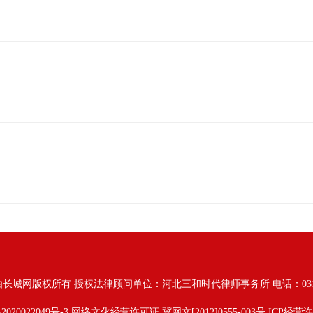
由长城网版权所有
授权法律顾问单位：河北三和时代律师事务所 电话：031187628
2020022049号-3
网络文化经营许可证 冀网文[2012]0555-003号 ICP经营许