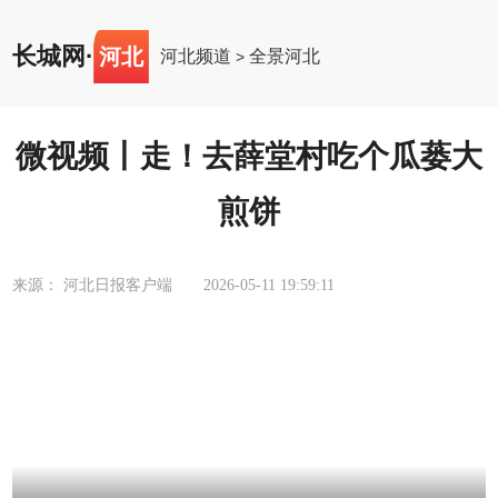
长城网
·
河北
河北频道
全景河北
>
微视频丨走！去薛堂村吃个瓜蒌大
煎饼
来源： 河北日报客户端
2026-05-11 19:59:11