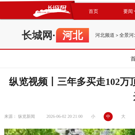
首页
要闻
长城网
·
河北
河北频道
全景河
>
纵览视频丨三年多买走102万
小
中
大
来源： 纵览新闻
2026-06-02 20:21:00