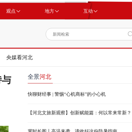
观点
地方
互动
央媒看河北
全景
河北
诗与
快聊财经事 | 警惕“心机商标”的小心机
【河北文旅新观察】创新赋能篇：何以常来常新？
冀时长图丨高温来袭，请收好这份防暑指南