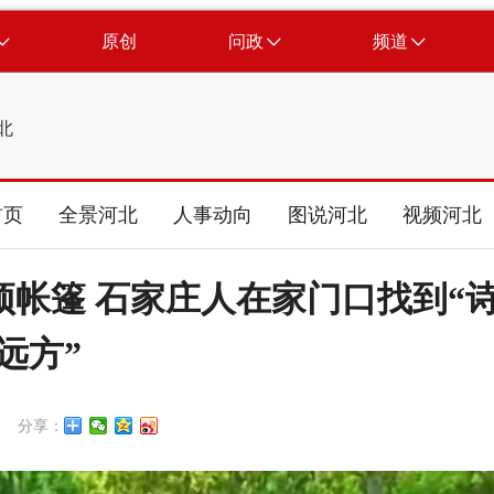
原创
问政
频道
北
首页
全景河北
人事动向
图说河北
视频河北
顶帐篷 石家庄人在家门口找到“
远方”
分享：