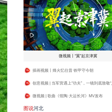
微视频丨“翼”起京津冀
插画视频丨烽火忆往昔 铁甲守今朝
创意视频 | 当军营遇上“功夫”，一镜到底致敬“
微视频 | 歌曲《馆陶·大运长河》MV发布
图说
河北