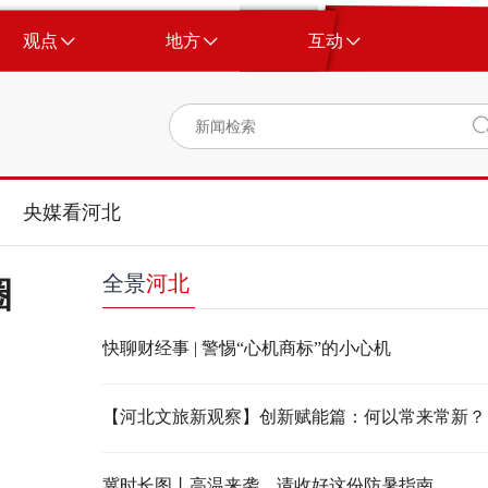
观点
地方
互动
央媒看河北
全景
河北
圈
快聊财经事 | 警惕“心机商标”的小心机
【河北文旅新观察】创新赋能篇：何以常来常新？
冀时长图丨高温来袭，请收好这份防暑指南