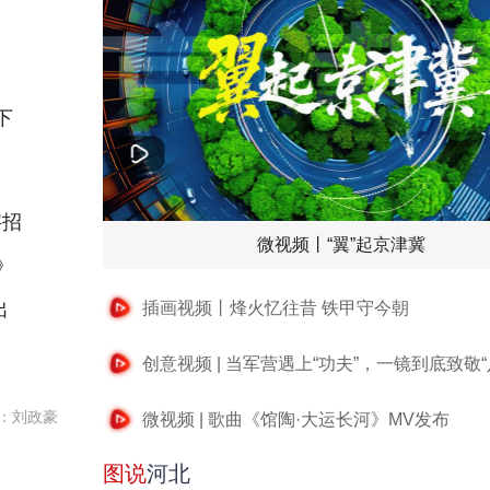
下
字招
微视频丨“翼”起京津冀
》
出
插画视频丨烽火忆往昔 铁甲守今朝
创意视频 | 当军营遇上“功夫”，一镜到底致敬“
：刘政豪
微视频 | 歌曲《馆陶·大运长河》MV发布
图说
河北