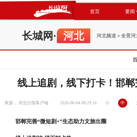
首页
要闻
长城网
·
河北
河北频道
全景河
>
线上追剧，线下打卡！邯郸
小
中
来源： 河北日报客户端
2026-06-04 08:29:16
邯郸完善“微短剧+”生态助力文旅出圈