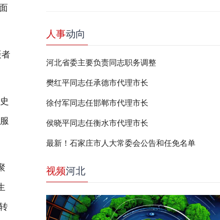
面
人事
动向
摄者
河北省委主要负责同志职务调整
樊红平同志任承德市代理市长
历史
徐付军同志任邯郸市代理市长
立服
侯晓平同志任衡水市代理市长
最新！石家庄市人大常委会公告和任免名单
聚
视频
河北
生
转