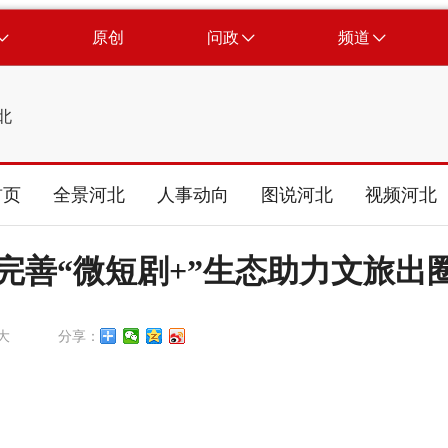
原创
问政
频道
北
首页
全景河北
人事动向
图说河北
视频河北
完善“微短剧+”生态助力文旅出
大
分享：