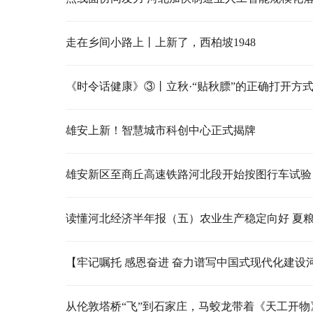
走在乡间小路上丨上新了，西柏坡1948
《时令话健康》③丨立秋·“贴秋膘”的正确打开方
雄安上新！智慧城市科创中心正式揭牌
雄安新区至商丘高速铁路河北段开始按图行车试验
从伦敦塔桥“飞”到石家庄，马蛟龙带着《天工开物