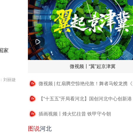
国家
微视频丨“翼”起京津冀
：刘丽婕
插画视频丨烽火忆往昔 铁甲守今朝
图说
河北