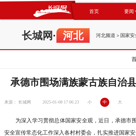
首页
要闻
长城网
·
河北
河北频道
国家安
>
承德市围场满族蒙古族自治
小
中
大
来源： 长城网
2025-01-08 17:06:23
为深入学习贯彻总体国家安全观，近日，承德市围
安全宣传常态化工作深入各村村委会，扎实推进国家安