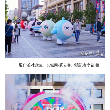
蛋仔派对巡游。长城网·冀云客户端记者李征 摄