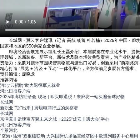
长城网・冀云客户端讯（记者 高航 杨蕾 杜若楠）2025年中国・廊坊
国家和地区的550余家企业参展。
廊坊经洽会展览展示组组长王磊介绍，本届展览在专业化水平、提振消
理领域，以新装备、新平台、新技术及降本增效典型案例，为产业链精准
费活力；采购对接环节围绕智慧物流与进出口贸易，创新采用 “前期路演 
精心打造 “展览 + 洽谈 + 互动” 一体化平台，全方位满足参展各方需求 。
责任编辑：庞晓龙
推荐阅读
​河北“云招聘”助力退役军人就业
河北日报客户端
2025年廊坊经洽会·现场 | 即买即退税！来廊坊一站买遍全球好物
长城网
新职业 “贸”出来 | 跨境电商行业的洞察者
长城网
京津冀非遗瑰宝齐聚未来之城！2025“雄安非遗大会”举办
河北日报客户端
全景
河北
“空港+陆港”双枢纽联动 大兴国际机场临空经济区中欧班列服务中心启用