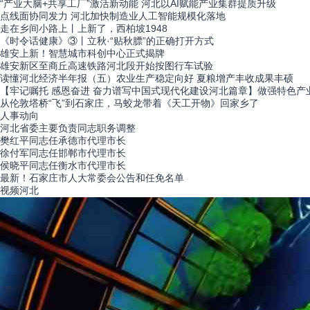
“产业大脑+共享工厂”激活新动能 河北以AI赋能产业集群提质升级
点线面协同发力 河北加快制造业人工智能规模化落地
走在乡间小路上丨上新了，西柏坡1948
《时令话健康》③丨立秋·“贴秋膘”的正确打开方式
雄安上新！智慧城市科创中心正式揭牌
雄安新区至商丘高速铁路河北段开始按图行车试验
读懂河北经济半年报（五）农业生产稳定向好 夏粮增产丰收成果丰硕
【牢记嘱托 感恩奋进 奋力谱写中国式现代化建设河北篇章】做强特色产
从伦敦塔桥“飞”到石家庄，马蛟龙带着《天工开物》回家乡了
人事
动向
河北省委主要负责同志职务调整
樊红平同志任承德市代理市长
徐付军同志任邯郸市代理市长
侯晓平同志任衡水市代理市长
最新！石家庄市人大常委会公告和任免名单
视频
河北