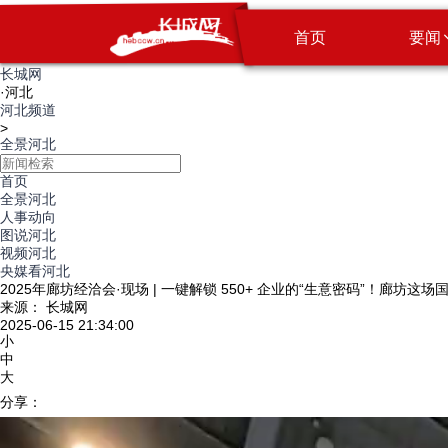
首页
要闻
长城网
·
河北
河北频道
>
全景河北
首页
全景河北
人事动向
图说河北
视频河北
央媒看河北
2025年廊坊经洽会·现场 | 一键解锁 550+ 企业的“生意密码”！廊坊
来源： 长城网
2025-06-15 21:34:00
小
中
大
分享：