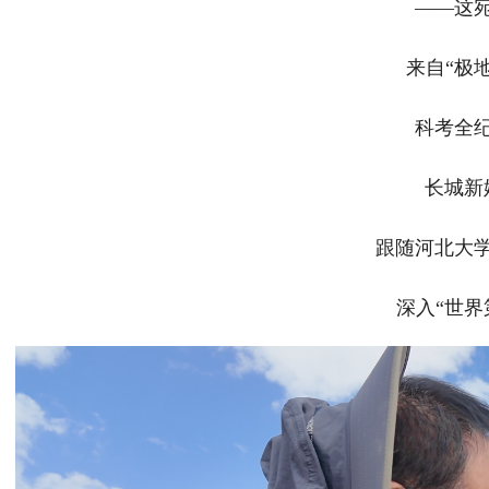
——这
来自“极
科考全
长城新
跟随河北大
深入“世界