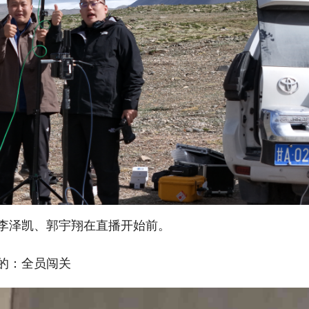
李泽凯、郭宇翔在直播开始前。
的：全员闯关