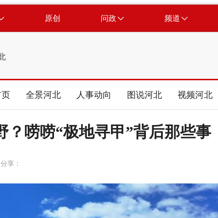
原创
问政
频道
北
首页
全景河北
人事动向
图说河北
视频河北
多野？唠唠“极地寻甲”背后那些事
分享：