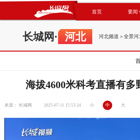
首页
要闻
长城网
·
河北
河北频道
全景河
>
海拔4600米科考直播有
小
中
大
来源： 长城网
2025-07-11 15:53:24