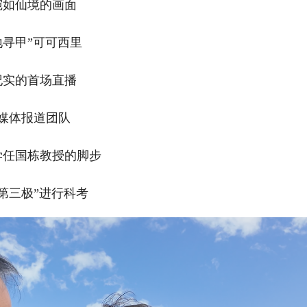
宛如仙境的画面
地寻甲”可可西里
纪实的首场直播
媒体报道团队
学任国栋教授的脚步
第三极”进行科考