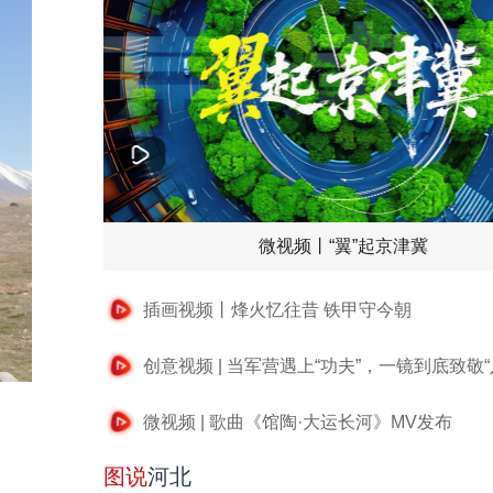
微视频丨“翼”起京津冀
插画视频丨烽火忆往昔 铁甲守今朝
创意视频 | 当军营遇上“功夫”，一镜到底致敬“
微视频 | 歌曲《馆陶·大运长河》MV发布
图说
河北