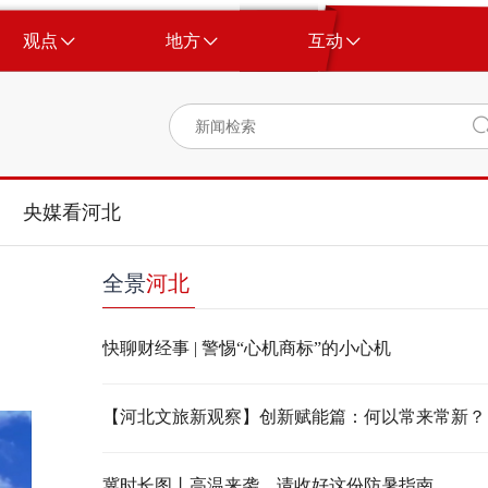
观点
地方
互动
央媒看河北
全景
河北
快聊财经事 | 警惕“心机商标”的小心机
【河北文旅新观察】创新赋能篇：何以常来常新？
冀时长图丨高温来袭，请收好这份防暑指南