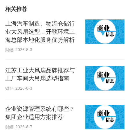
合，全程不用人动手。”技术员刘利兵指着
相关推荐
正在作业的AI嫁接机器人说，“这台机器人
搭载了视觉识别与精准操控系统，每小时
上海汽车制造、物流仓储行
能完成1200株嫁接，效率是人工的8到10
业大风扇选型：开勒环境上
海总部本地化服务优势解析
倍，成活率稳定在98%以上。”
2026-8-3
财经
细看刚嫁接好的苗株，切口整齐、贴合紧
密，几乎没有误差。而在不远处，一条全
江苏工业大风扇品牌推荐与
工厂车间大吊扇选型指南
自动播种流水线正在运转，压穴、播种、
2026-8-3
财经
覆土、喷水一气呵成。种苗数智工厂育苗
运营负责人刘龙祥走过来，拍了拍机
企业资源管理系统有哪些？
器，“这条播种线的播种精度在98%以上，
集团企业适用方案推荐
可使育苗周期较传统方式缩短5至7天。”
2026-8-7
财经