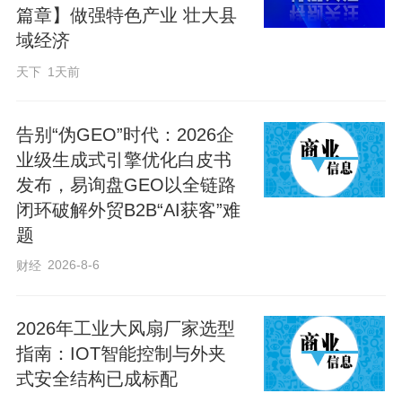
这座种苗数智工厂，由北京金福腾科技有
篇章】做强特色产业 壮大县
域经济
限公司投资建设，目前已建成1.2万平方米
智能连栋玻璃温室，设有新品种育苗展示
天下
1天前
区、智能物流苗床区、立体育苗设施区、
研学体验区等核心板块，可实现全流程智
告别“伪GEO”时代：2026企
业级生成式引擎优化白皮书
能育苗、数字化精准管理、机械化协同作
发布，易询盘GEO以全链路
业、全链条融合发展。全面投产后，工厂
闭环破解外贸B2B“AI获客”难
预计年产蔬菜种苗1578万株，带动就业约
题
150人，成为冀州农业现代化的一张新名
2026-8-6
财经
片。
2026年工业大风扇厂家选型
党的二十届四中全会提出“提升农业综合生
指南：IOT智能控制与外夹
产能力和质量效益”。这就要求把农业科技
式安全结构已成标配