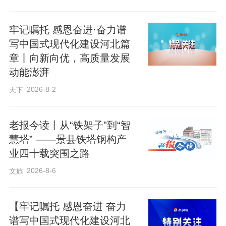
牢记嘱托 感恩奋进·奋力谱
写中国式现代化建设河北篇
章丨向新向优，高质量发展
动能澎湃
2026-8-2
天下
老报今读丨从“铁架子”到“智
慧塔” ——景县铁塔钢构产
业四十载突围之路
2026-8-6
文旅
在冀州区金福腾“育繁推一体化”种苗数智工厂全自动立体育苗设备旁，研发人
员正在记录幼苗情况并计算平均数值
【牢记嘱托 感恩奋进 奋力
谱写中国式现代化建设河北