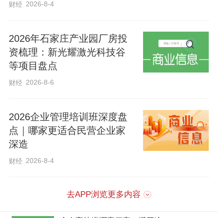
创新摆在更加突出位置，坚持向科技要产
2026-8-4
财经
量、要效益、要竞争力。
2026年石家庄产业园厂房投
资梳理：新光耀激光科技谷
这让金福腾公司更加坚定了“用数字技术重
等项目盘点
塑传统育苗”的信心。刘龙祥一边带记者参
2026-8-6
财经
观，一边感慨：“全会精神给我们农业科技
企业吃了‘定心丸’，让我们更有底气把数智
2026企业管理培训班深度盘
育苗这件事做深、做透、做出实效。”
点｜哪家更适合民营企业家
深造
2026-8-4
财经
去APP浏览更多内容