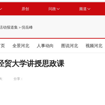
原创
问政
频道
活动报道集
倪岳峰
>
首页
全景河北
人事动向
图说河北
视频河北
经贸大学讲授思政课
大
分享：