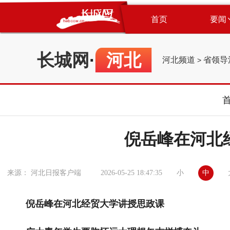
首页
要闻
长城网
·
河北
河北频道
省领导
>
倪岳峰在河北
小
中
来源： 河北日报客户端
2026-05-25 18:47:35
倪岳峰在河北经贸大学讲授思政课