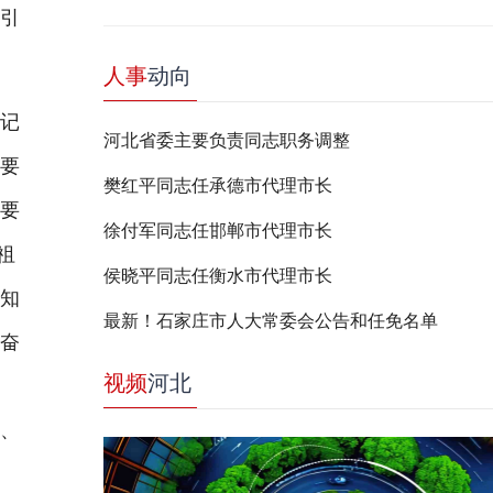
指引
人事
动向
记
河北省委主要负责同志职务调整
生要
樊红平同志任承德市代理市长
。要
徐付军同志任邯郸市代理市长
祖
侯晓平同志任衡水市代理市长
学知
最新！石家庄市人大常委会公告和任免名单
扬奋
视频
河北
品
界、