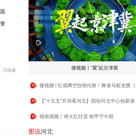
面
荣誉
微视频丨“翼”起京津冀
：刘政豪
插画视频丨烽火忆往昔 铁甲守今朝
图说
河北