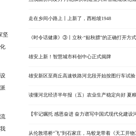
走在乡间小路上丨上新了，西柏坡1948
家坚
《时令话健康》③丨立秋·“贴秋膘”的正确打开方
代化
雄安上新！智慧城市科创中心正式揭牌
设
雄安新区至商丘高速铁路河北段开始按图行车试验
特派
流
为我
从伦敦塔桥“飞”到石家庄，马蛟龙带着《天工开物