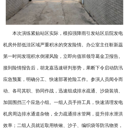
本次演练紧贴站区实际，模拟强降雨引发站区后院发电
机房外部低洼区域严重积水的突发险情。办公室主任靳新蕊
第一时间发现积水倒灌风险，立即向值班领导葛金卫报告。
接到险情报告后，胡龙嘉迅速研判形势，果断下令启动防汛
应急预案，明确分工、快速部署抢险工作。参演人员闻令而
动、各司其职、协同作战，迅速组成排水疏通、沙袋装填、
加固围挡三个应急小组。一组人员手持工具，快速清理发电
机房周边排水通道杂物，全力疏通排水管网，提升排水泄洪
效率；二组人员就近取用铁锹、沙子、编织袋等防汛物资，