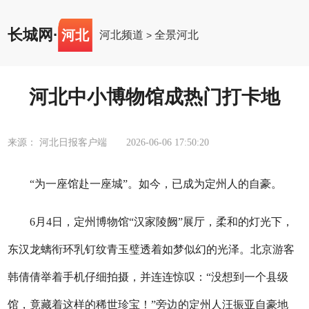
长城网
·
河北
河北频道
全景河北
>
河北中小博物馆成热门打卡地
来源： 河北日报客户端
2026-06-06 17:50:20
“为一座馆赴一座城”。如今，已成为定州人的自豪。
6月4日，定州博物馆“汉家陵阙”展厅，柔和的灯光下，
东汉龙螭衔环乳钉纹青玉璧透着如梦似幻的光泽。北京游客
韩倩倩举着手机仔细拍摄，并连连惊叹：“没想到一个县级
馆，竟藏着这样的稀世珍宝！”旁边的定州人汪振亚自豪地