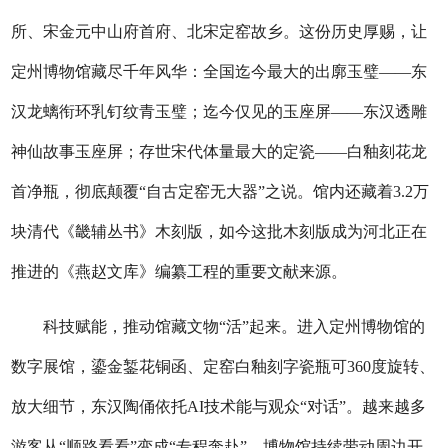
所、宋金元中山府首府、北宋定窑故乡。这份历史厚赐，让
定州博物馆藏尽千年风华：全国迄今最大的出廓玉璧——东
汉龙螭衔环乳钉纹青玉璧；迄今仅见的玉座屏——东汉透雕
神仙故事玉座屏；存世宋代体量最大的定瓷——白釉刻花龙
首净瓶，彻底颠覆“自古定窑无大器”之说。馆内还藏着3.2万
块清代《畿辅丛书》木刻版，如今这批木刻版成为河北正在
推进的《燕赵文库》编纂工程的重要文献来源。
科技赋能，推动馆藏文物“活”起来。进入定州博物馆的
数字展馆，鎏金錾花铜函、定窑白釉刻字瓷瓶可360度旋转、
放大细节，东汉陶俑依托AI技术能与观众“对话”。越来越多
游客从“顺路看看”变成“专程奔赴”，博物馆持续带动周边开