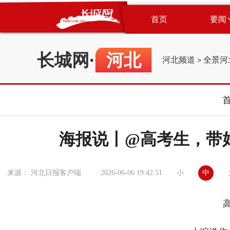
首页
要闻
长城网
·
河北
河北频道
全景河
>
海报说丨@高考生，带
小
中
来源： 河北日报客户端
2026-06-06 19:42:51