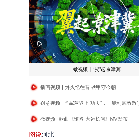
微视频丨“翼”起京津冀
插画视频丨烽火忆往昔 铁甲守今朝
创意视频 | 当军营遇上“功夫”，一镜到底致敬“
微视频 | 歌曲《馆陶·大运长河》MV发布
图说
河北