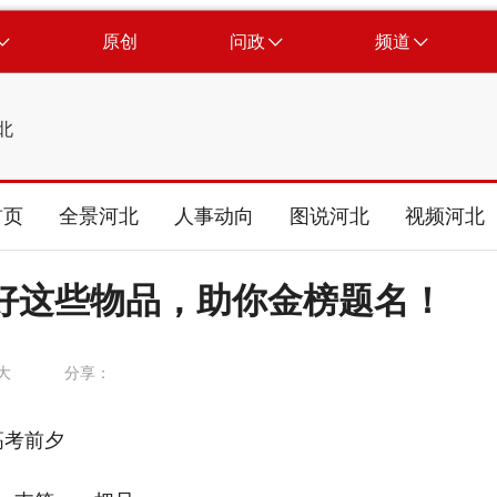
原创
问政
频道
北
首页
全景河北
人事动向
图说河北
视频河北
好这些物品，助你金榜题名！
大
分享：
高考前夕