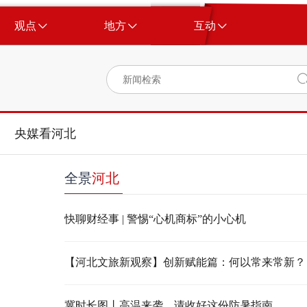
观点
地方
互动
央媒看河北
全景
河北
快聊财经事 | 警惕“心机商标”的小心机
【河北文旅新观察】创新赋能篇：何以常来常新？
冀时长图丨高温来袭，请收好这份防暑指南