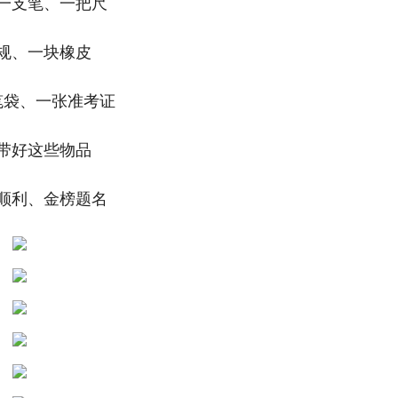
一支笔、一把尺
规、一块橡皮
笔袋、一张准考证
带好这些物品
顺利、金榜题名