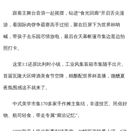
跟着主舞台音浪一起摇摆，钻进“食光回廊”开启舌尖漫
游，看国际肉饼争霸赛高手过招，聚在巨屏下为世界杯呐
喊，带孩子去乐园尽情放电，最后在天幕帐篷市集边逛边拍
照打卡。
这里1:1还原比利时小镇，工业风集装箱市集随手出片。
首届瓦隆大区啤酒美食节空降，精酿配世界杯直播，微醺夏
夜氛围感这不就来了。
中式美学市集170多家手作摊主集结，非遗技艺、民俗好
物、航司轻食，带走专属“廊洽记忆”。