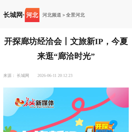
长城网
·
河北
河北频道
全景河北
>
开探廊坊经洽会丨文旅新IP，今夏
来逛“廊洽时光”
来源： 长城网
2026-06-11 20:12:23