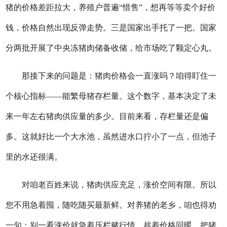
猪的价格差距拉大，养殖户普遍“惜售”，想再等等卖个好价
钱，价格自然出现反弹走势。三是国家出手托了一把。国家
分两批开展了中央冻猪肉储备收储，给市场吃了颗定心丸。
那接下来的问题是：猪肉价格会一直涨吗？咱得盯住一
个核心指标——能繁母猪存栏量。这个数字，基本决定了未
来一年左右猪肉供应量的多少。目前来看，存栏量还是偏
多。这就好比一个大水池，虽然进水口拧小了一点，但池子
里的水还很满。
对咱老百姓来说，猪肉供应充足，涨价空间有限。所以
您不用急着囤，随吃随买最新鲜。对养猪的老乡，咱也得劝
一句：别一看涨价就急着压栏赌行情。趁着价格回暖，把猪