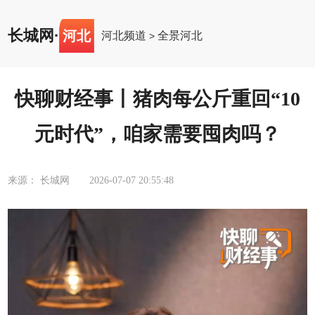
长城网
·
河北
河北频道
全景河北
>
快聊财经事丨猪肉每公斤重回“10
元时代”，咱家需要囤肉吗？
来源： 长城网
2026-07-07 20:55:48