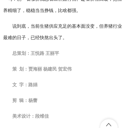
养精细了，稳稳当当挣钱，比啥都强。
说到底，当前生猪供应充足的基本面没变，但养猪行业
最难的日子，已经快熬出头了。
总策划：王悦路 王丽平
策 划：贾海丽 杨建民 贺宏伟
文 字：路娟
剪 辑：杨蕾
美术设计：段维佳