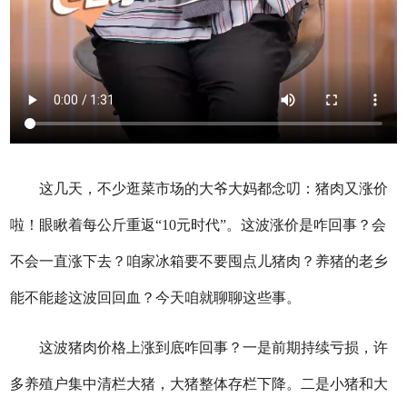
这几天，不少逛菜市场的大爷大妈都念叨：猪肉又涨价
啦！眼瞅着每公斤重返“10元时代”。这波涨价是咋回事？会
不会一直涨下去？咱家冰箱要不要囤点儿猪肉？养猪的老乡
能不能趁这波回回血？今天咱就聊聊这些事。
这波猪肉价格上涨到底咋回事？一是前期持续亏损，许
多养殖户集中清栏大猪，大猪整体存栏下降。二是小猪和大