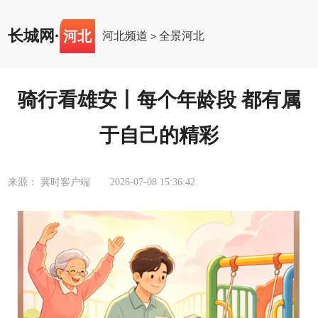
长城网
·
河北
河北频道
全景河北
>
骑行看雄安丨每个年龄段 都有属
于自己的精彩
来源： 冀时客户端
2026-07-08 15:36:42